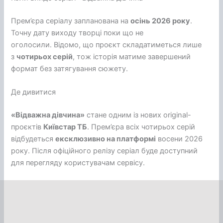
Прем’єра серіалу запланована на
осінь 2026 року
.
Точну дату виходу творці поки що не
оголосили. Відомо, що проєкт складатиметься лише
з
чотирьох серій
, тож історія матиме завершений
формат без затягування сюжету.
Де дивитися
«Відважна дівчина»
стане одним із нових original-
проєктів
Київстар ТБ
. Прем’єра всіх чотирьох серій
відбудеться
ексклюзивно на платформі
восени 2026
року. Після офіційного релізу серіал буде доступний
для перегляду користувачам сервісу.