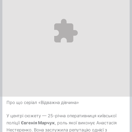
Про що серіал «Відважна дівчина»
У центрі сюжету — 25-річна оперативниця київської
поліції
Євгенія Марчук
, роль якої виконує Анастасія
Нестеренко. Вона заслужила репутацію однієї з