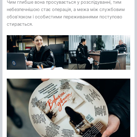
Чим глибше вона просувається у розслідуванні, тим
небезпечнішою стає операція, а межа між службовим
обов’язком і особистими переживаннями поступово
стирається.