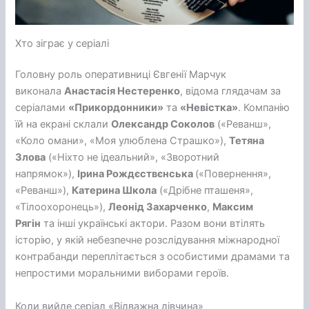
Хто зіграє у серіалі
Головну роль оперативниці Євгенії Марчук
виконала
Анастасія Нестеренко
, відома глядачам за
серіалами
«Прикордонники»
та
«Невістка»
. Компанію
їй на екрані склали
Олександр Соколов
(«Реванш»,
«Коло омани», «Моя улюблена Страшко»),
Тетяна
Злова
(«Ніхто не ідеальний», «Зворотний
напрямок»),
Ірина Рождєствєнська
(«Повернення»,
«Реванш»),
Катерина Школа
(«Дрібне пташеня»,
«Тілоохоронець»),
Леонід Захарченко
,
Максим
Рягін
та інші українські актори. Разом вони втілять
історію, у якій небезпечне розслідування міжнародної
контрабанди переплітається з особистими драмами та
непростими моральними виборами героїв.
Коли вийде серіал «Відважна дівчина»