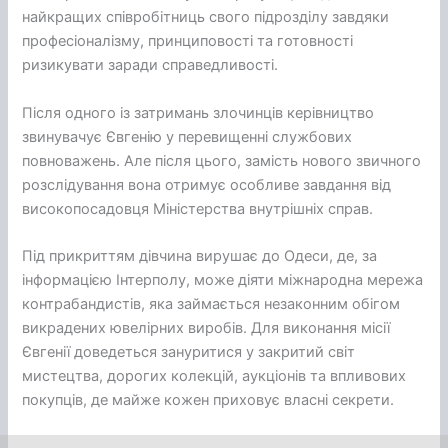
найкращих співробітниць свого підрозділу завдяки
професіоналізму, принциповості та готовності
ризикувати заради справедливості.
Після одного із затримань злочинців керівництво
звинувачує Євгенію у перевищенні службових
повноважень. Але після цього, замість нового звичного
розслідування вона отримує особливе завдання від
високопосадовця Міністерства внутрішніх справ.
Під прикриттям дівчина вирушає до Одеси, де, за
інформацією Інтерполу, може діяти міжнародна мережа
контрабандистів, яка займається незаконним обігом
викрадених ювелірних виробів. Для виконання місії
Євгенії доведеться зануритися у закритий світ
мистецтва, дорогих колекцій, аукціонів та впливових
покупців, де майже кожен приховує власні секрети.