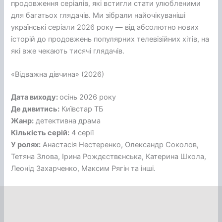
продовження серіалів, які встигли стати улюбленими
для багатьох глядачів. Ми зібрали найочікуваніші
українські серіали 2026 року — від абсолютно нових
історій до продовжень популярних телевізійних хітів, на
які вже чекають тисячі глядачів.
«Відважна дівчина» (2026)
Дата виходу:
осінь 2026 року
Де дивитись:
Київстар ТБ
Жанр:
детективна драма
Кількість серій:
4 серії
У ролях:
Анастасія Нестеренко, Олександр Соколов,
Тетяна Злова, Ірина Рождєствєнська, Катерина Школа,
Леонід Захарченко, Максим Рягін та інші.