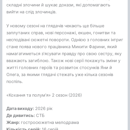
складні злочини й шукає докази, які допомагають
вийти на слід злочинців.
У новому сезоні на глядачів чекають ще більше
заплутаних справ, нові персонажі, екшен, гонитви та
несподівані сюжетні повороти. Однією з головних інтриг
стане поява нового працівника Микити Фарини, який
намагатиметься з’ясувати правду про свою сестру, яку
вважають загиблою. Також нові серії покажуть зміни у
житті головних героїв та розвиток стосунків Яни й
Олега, за якими глядачі стежать уже кілька сезонів
поспіль.
«Кохання та полум’я» 2 сезон (2026)
Дата виходу:
2026 рік
Де дивитись:
СТБ
Жанр:
гостросюжетна мелодрама
Кількість серій:
16 серій