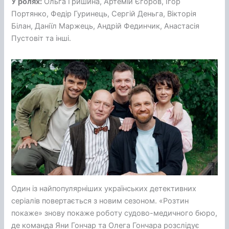
У ролях:
Ольга Гришина, Артемій Єгоров, Ігор
Портянко, Федір Гуринець, Сергій Деньга, Вікторія
Білан, Даніїл Маржець, Андрій Фединчик, Анастасія
Пустовіт та інші.
Один із найпопулярніших українських детективних
серіалів повертається з новим сезоном. «Розтин
покаже» знову покаже роботу судово-медичного бюро,
де команда Яни Гончар та Олега Гончара розслідує