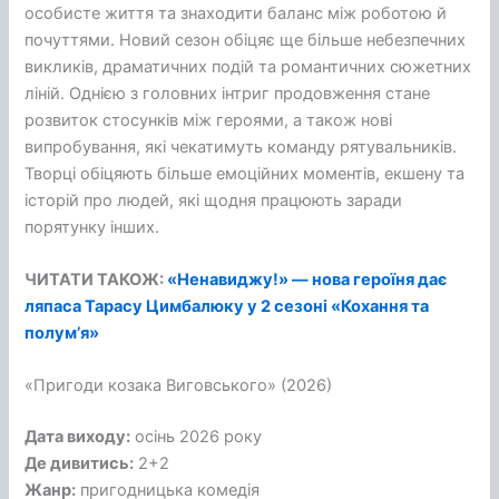
особисте життя та знаходити баланс між роботою й
почуттями. Новий сезон обіцяє ще більше небезпечних
викликів, драматичних подій та романтичних сюжетних
ліній. Однією з головних інтриг продовження стане
розвиток стосунків між героями, а також нові
випробування, які чекатимуть команду рятувальників.
Творці обіцяють більше емоційних моментів, екшену та
історій про людей, які щодня працюють заради
порятунку інших.
ЧИТАТИ ТАКОЖ:
«Ненавиджу!» — нова героїня дає
ляпаса Тарасу Цимбалюку у 2 сезоні «Кохання та
полум’я»
«Пригоди козака Виговського» (2026)
Дата виходу:
осінь 2026 року
Де дивитись:
2+2
Жанр:
пригодницька комедія