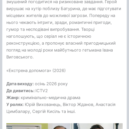
змушений погодитися на ризиковане завдання. Герой
вирушає на хутір поблизу Батурина, де має підготувати
місцевих жителів до можливої загрози. Попереду на
нього чекають інтриги, зради, романтичні пригоди,
гумор та несподівані випробування. Творці
наголошують, що серіал не є історичною
реконструкцією, а пропонує власний пригодницький
погляд на молоді роки майбутнього гетьмана Івана
Виговського.
«Екстрена допомога» (2026)
Дата виходу:
осінь 2026 року
Де дивитись:
ICTV2
Жанр:
кримінально-медична драма
У ролях:
Юрій Вихованець, Віктор Жданов, Анастасія
Цимбалару, Сергій Кисіль та інші.