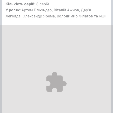
Кількість серій:
8 серій
У ролях:
Артем Пльондер, Віталій Ажнов, Дар’я
Легейда, Олександр Ярема, Володимир Філатов та інші.