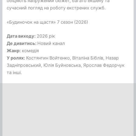
обіцяють напружений сюжет, багато екшену та
сучасний погляд на роботу екстрених служб.
«Будиночок на щастя» 7 сезон (2026)
Дата виходу:
2026 рік
Де дивитись:
Новий канал
Жанр:
комедія
У ролях:
Костянтин Войтенко, Віталіна Біблів, Назар
Задніпровський, Юлія Буйновська, Ярослав Федорчук
та інші.