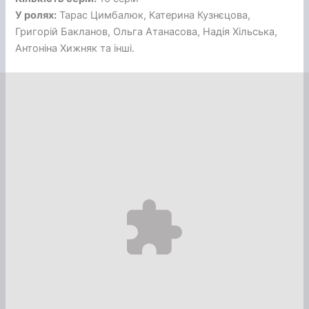
У ролях:
Тарас Цимбалюк, Катерина Кузнєцова,
Григорій Бакланов, Ольга Атанасова, Надія Хільська,
Антоніна Хижняк та інші.