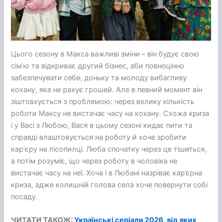
Цього сезону в Макса важливі зміни – він будує свою
сімʼю та відкриває другий бізнес, аби повноцінно
забезпечувати себе, доньку та молоду вибагливу
кохану, яка не рахує грошей. Але в певний момент він
зіштовхується з проблемою: через велику кількість
роботи Максу не вистачає часу на кохану. Схожа криза
і у Васі з Любою, Вася в цьому сезоні кидає пити та
справді влаштовується на роботу й хоче зробити
карʼєру на лісопилці. Люба спочатку через це тішиться,
а потім розуміє, що через роботу в чоловіка не
вистачає часу на неї. Хоча і в Любані назріває кар’єрна
криза, адже колишній голова села хоче повернути собі
посаду.
ЧИТАТИ ТАКОЖ:
Українські серіали 2026, від яких