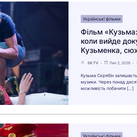
Українські фільми
Фільм «Кузьма:
коли вийде док
Кузьменка, сюж
SK:TV
Лип 2, 2026
Кузьма Скрябін залишаєть
музики. Через понад десят
можливість побачити […]
Українські фільми