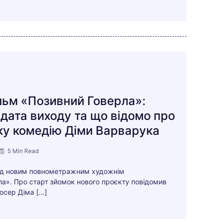
льм «Позивний Говерла»:
 дата виходу та що відомо про
ку комедію Діми Варварука
5 Min Read
над новим повнометражним художнім
а». Про старт зйомок нового проєкту повідомив
юсер Діма […]