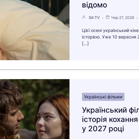
відомо
SK:TV
Чер 27, 2026
Цієї осені український кі
історією. Уже 10 вересня 
[…]
Українські фільми
Український фі
історія коханн
у 2027 році