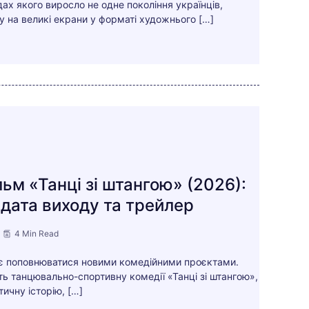
дах якого виросло не одне покоління українців,
у на великі екрани у форматі художнього […]
льм «Танці зі штангою» (2026):
 дата виходу та трейлер
4 Min Read
ує поповнюватися новими комедійними проєктами.
ть танцювально-спортивну комедії «Танці зі штангою»,
ичну історію, […]