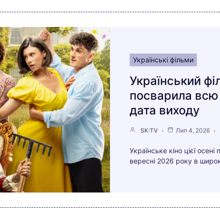
Українські фільми
Український фі
посварила всю
дата виходу
SK:TV
Лип 4, 2026
Українське кіно цієї осен
вересні 2026 року в широк