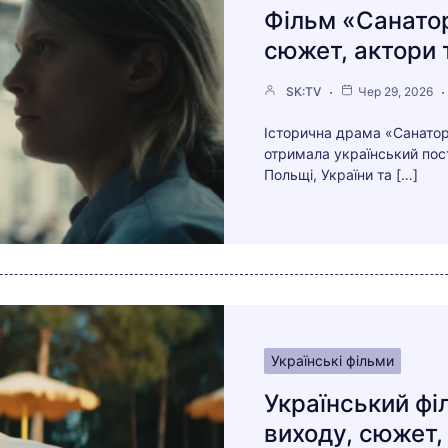
Фільм «Санатор
сюжет, актори т
SK:TV
Чер 29, 2026
Історична драма «Санаторі
отримала український пост
Польщі, України та […]
Українські фільми
Український фі
виходу, сюжет,