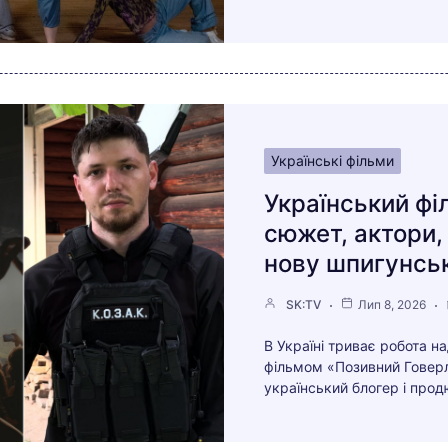
Українські фільми
Український фі
сюжет, актори,
нову шпигунсь
SK:TV
Лип 8, 2026
В Україні триває робота 
фільмом «Позивний Говерл
український блогер і прод