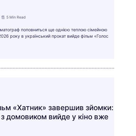
5 Min Read
нематограф поповниться ще однією теплою сімейною
2026 року в український прокат вийде фільм «Голос
льм «Хатник» завершив зйомки:
я з домовиком вийде у кіно вже