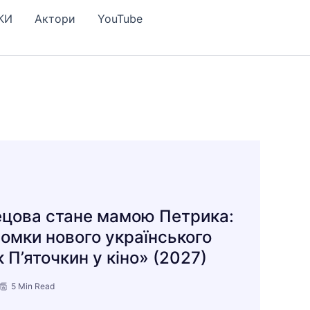
КИ
Актори
YouTube
ецова стане мамою Петрика:
омки нового українського
 П’яточкин у кіно» (2027)
5 Min Read