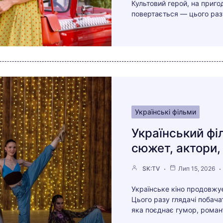
Культовий герой, на приго
повертається — цього раз
Українські фільми
Український фі
сюжет, актори,
SK:TV
Лип 15, 2026
Українське кіно продовж
Цього разу глядачі побача
яка поєднає гумор, романт