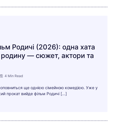
льм Родичі (2026): одна хата
 родину — сюжет, актори та
4 Min Read
і поповниться ще однією сімейною комедією. Уже у
ий прокат вийде фільм Родичі […]