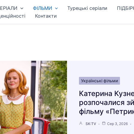
ЕРІАЛИ
ФІЛЬМИ
Турецькі серіали
ПІДБІР
енційності
Контакти
Українські фільми
Катерина Кузн
розпочалися зй
фільму «Петрик
SK:TV
Сер 3, 2026