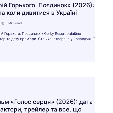
ій Горького. Поєдинок» (2026):
а коли дивитися в Україні
3 Min Read
й Горького. Поєдинок» / Gorky Resort офіційно
ер та дату прем’єри. Стрічка, створена у копродукції
льм «Голос серця» (2026): дата
 актори, трейлер та все, що