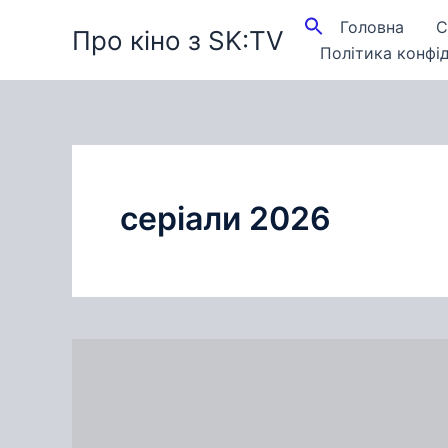
Перейти
Головна
С
Про кіно з SK:TV
до
Політика конфід
вмісту
серіали 2026