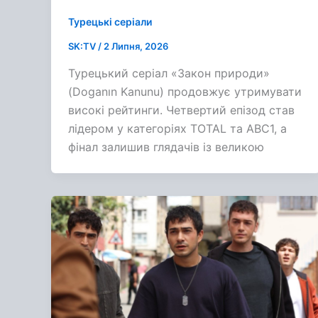
Турецькі серіали
SK:TV
/
2 Липня, 2026
Турецький серіал «Закон природи»
(Doganın Kanunu) продовжує утримувати
високі рейтинги. Четвертий епізод став
лідером у категоріях TOTAL та ABC1, а
фінал залишив глядачів із великою