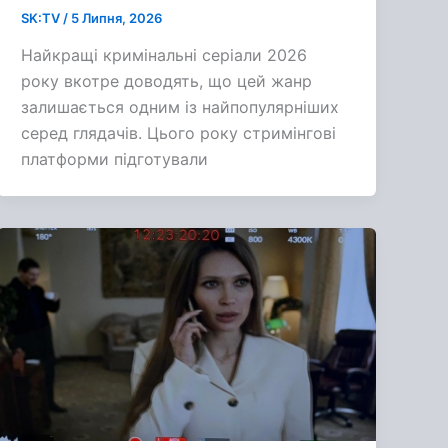
SK:TV
/
5 Липня, 2026
Найкращі кримінальні серіали 2026
року вкотре доводять, що цей жанр
залишається одним із найпопулярніших
серед глядачів. Цього року стримінгові
платформи підготували