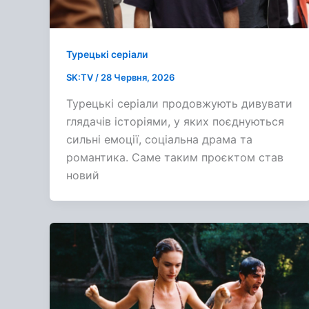
Турецькі серіали
SK:TV
/
28 Червня, 2026
Турецькі серіали продовжують дивувати
глядачів історіями, у яких поєднуються
сильні емоції, соціальна драма та
романтика. Саме таким проєктом став
новий