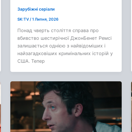
Зарубіжні серіали
SK:TV
/
1 Липня, 2026
Понад чверть століття справа про
вбивство шестирічної ДжонБенет Ремсі
залишається однією з найвідоміших і
найзагадковіших кримінальних історій у
США. Тепер