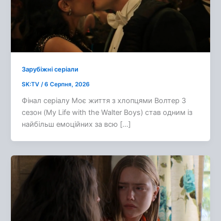
Зарубіжні серіали
SK:TV
/
6 Серпня, 2026
Фінал серіалу Моє життя з хлопцями Волтер 3
сезон (My Life with the Walter Boys) став одним із
найбільш емоційних за всю […]