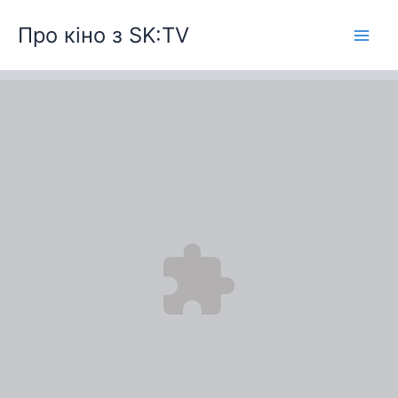
Перейти
Про кіно з SK:TV
до
вмісту