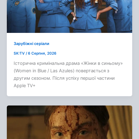
Зарубіжні серіали
SK:TV
/
6 Серпня, 2026
Історична кримінальна драма «Жінки в синьому»
(Women in Blue / Las Azules) повертається з
другим сезоном. Після успіху першої частини
Apple TV+