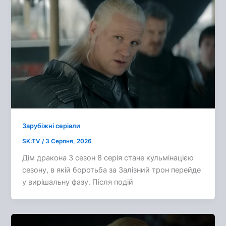
Зарубіжні серіали
SK:TV
/
3 Серпня, 2026
Дім дракона 3 сезон 8 серія стане кульмінацією
сезону, в якій боротьба за Залізний трон перейде
у вирішальну фазу. Після подій