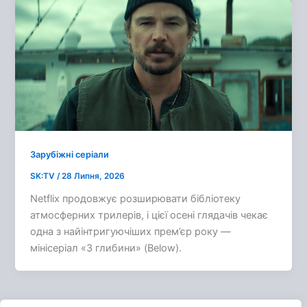
Зарубіжні серіали
SK:TV
/
28 Липня, 2026
Netflix продовжує розширювати бібліотеку
атмосферних трилерів, і цієї осені глядачів чекає
одна з найінтригуючіших прем’єр року —
мінісеріал «З глибини» (Below).