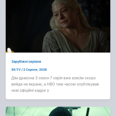
Зарубіжні серіали
SK:TV
/
2 Серпня, 2026
Дім дракона 3 сезон 7 серія вже зовсім скоро
вийде на екрани, а HBO тим часом опублікував
нові офіційні кадри з