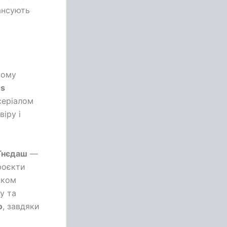
ансують
кому
ms
серіалом
іру і
Гнєдаш
—
роєкти
иком
у та
о
, завдяки