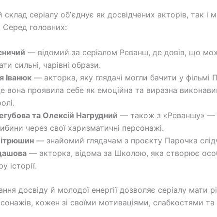
 склад серіалу обʼєднує як досвідчених акторів, так і 
. Серед головних:
сничий
— відомий за серіалом Реванш, де довів, що мо
ти сильні, чарівні образи.
я Іванюк
— акторка, яку глядачі могли бачити у фільмі П
де вона проявила себе як емоційна та виразна виконави
ролі.
егубова та Олексій Нагрудний
— також з «Реваншу» —
глибини через свої харизматичні персонажі.
Мітрюшин
— знайомий глядачам з проєкту Парочка слід
удашова
— акторка, відома за Школою, яка створює осо
у історії.
ання досвіду й молодої енергії дозволяє серіалу мати р
рсонажів, кожен зі своїми мотиваціями, слабкостями та