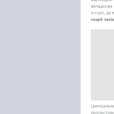
випадкова 
історії, де
скарб часів
Центральна
протистоян