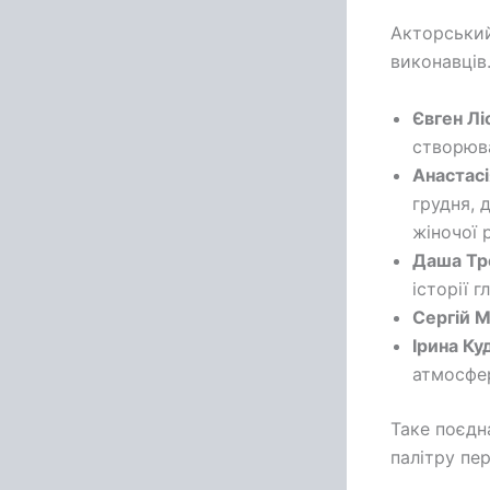
Акторський
виконавців
Євген Лі
створюва
Анастасі
грудня, 
жіночої 
Даша Тр
історії 
Сергій 
Ірина К
атмосфер
Таке поєдн
палітру пе