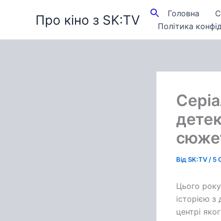
Перейти
Головна
С
Про кіно з SK:TV
до
Політика конфід
вмісту
Серіа
детек
сюжет
Від
SK:TV
/
5 
Цього року
історією з
центрі яко