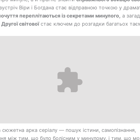
зустріч Віри і Богдана стає відправною точкою у драма
почуття переплітаються із секретами минулого,
а зага
 Другої світової
стає ключем до розгадки багатьох тає
 сюжетна арка серіалу — пошук істини, самопізнання,
ня між тим, що було болісним у минулому, і тим, що м