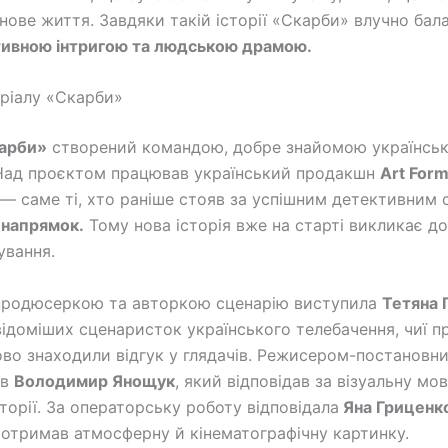
нове життя. Завдяки такій історії «Скарби» влучно бал
ивною інтригою та людською драмою.
ріалу «Скарби»
арби»
створений командою, добре знайомою українсь
 Над проєктом працював український продакшн
Art For
— саме ті, хто раніше стояв за успішним детективним 
 напрямок.
Тому нова історія вже на старті викликає дов
ування.
продюсеркою та авторкою сценарію виступила
Тетяна 
відоміших сценаристок українського телебачення, чиї п
во знаходили відгук у глядачів. Режисером-постановн
ав
Володимир Янощук
, який відповідав за візуальну мов
торії. За операторську роботу відповідала
Яна Гриценк
л отримав атмосферну й кінематографічну картинку.