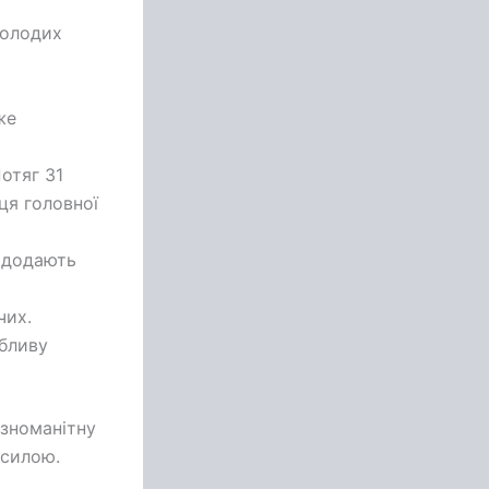
молодих
же
отяг 31
ця головної
 додають
чих.
бливу
ізноманітну
 силою.