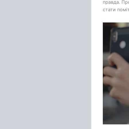
правда. Пр
стати поміт