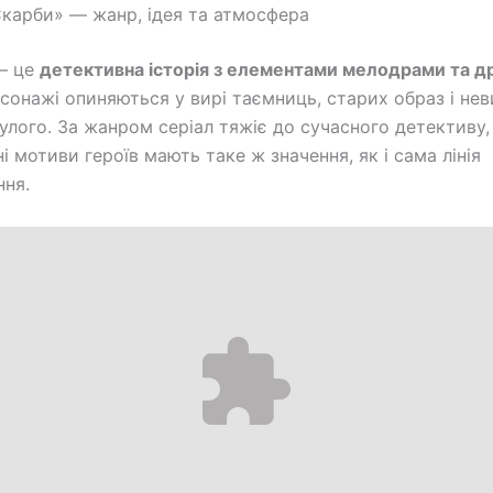
карби» — жанр, ідея та атмосфера
— це
детективна історія з елементами мелодрами та д
рсонажі опиняються у вирі таємниць, старих образ і не
улого. За жанром серіал тяжіє до сучасного детективу,
і мотиви героїв мають таке ж значення, як і сама лінія
ння.