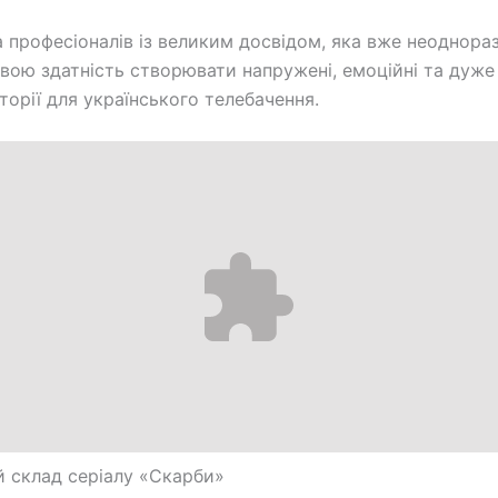
 професіоналів із великим досвідом, яка вже неоднора
вою здатність створювати напружені, емоційні та дуже 
сторії для українського телебачення.
 склад серіалу «Скарби»