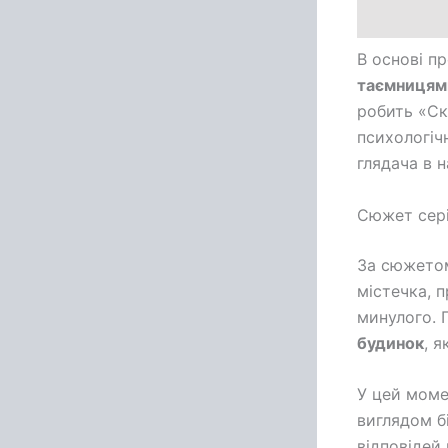
В основі п
таємницям
робить «Ск
психологіч
глядача в н
Сюжет сер
За сюжето
містечка, 
минулого. 
будинок
, 
У цей моме
виглядом б
відповідей