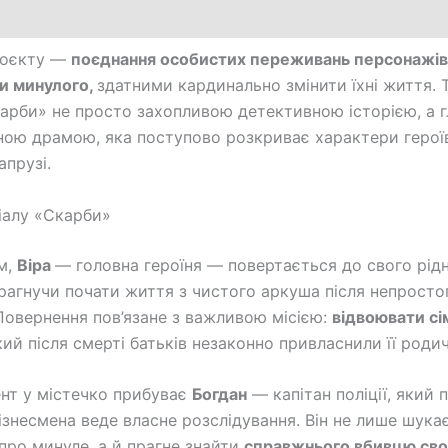
роєкту —
поєднання особистих переживань персонажів 
и минулого,
здатними кардинально змінити їхні життя. Т
арби» не просто захопливою детективною історією, а 
ною драмою, яка поступово розкриває характери героїв
апрузі.
іалу «Скарби»
м,
Віра
— головна героїня — повертається до свого рід
прагнучи почати життя з чистого аркуша після непросто
Повернення пов’язане з важливою місією:
відвоювати с
який після смерті батьків незаконно привласнили її родич
нт у містечко прибуває
Богдан
— капітан поліції, який п
ізнесмена веде власне розслідування. Він не лише шука
 про минуле, а й прагне знайти
справжнього вбивцю сво