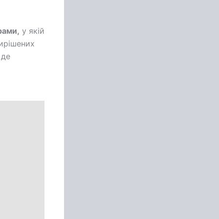
рами,
у якій
вирішених
 де