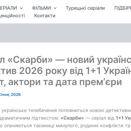
ЕРІАЛИ
ФІЛЬМИ
Турецькі серіали
ПІДБІР
енційності
Контакти
л «Скарби» — новий україн
тив 2026 року від 1+1 Украї
, актори та дата премʼєри
Січня, 2026
 українське телебачення поповниться новою детектив
 драматичним підтекстом.
«Скарби»
— серіал від
1+1 Ук
го опиняються таємниці минулого, родинні конфлікти та