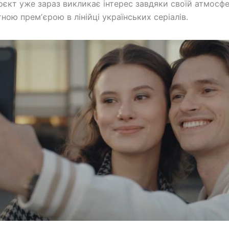
оєкт уже зараз викликає інтерес завдяки своїй атмосфе
ною премʼєрою в лінійці українських серіалів.