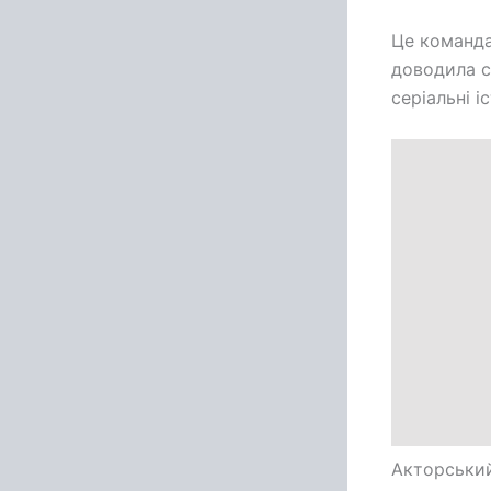
Це команда
доводила с
серіальні і
Акторський