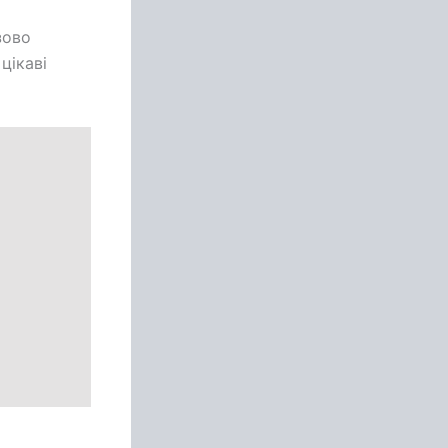
зово
цікаві