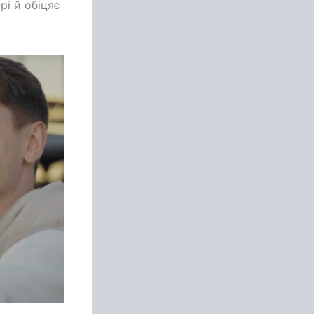
рі й обіцяє