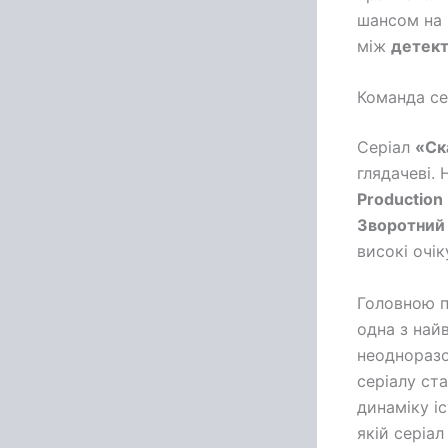
шансом на 
між
детект
Команда се
Серіал
«Ск
глядачеві.
Production
Зворотний
високі очік
Головною 
одна з най
неодноразо
серіалу ст
динаміку іс
якій серіа