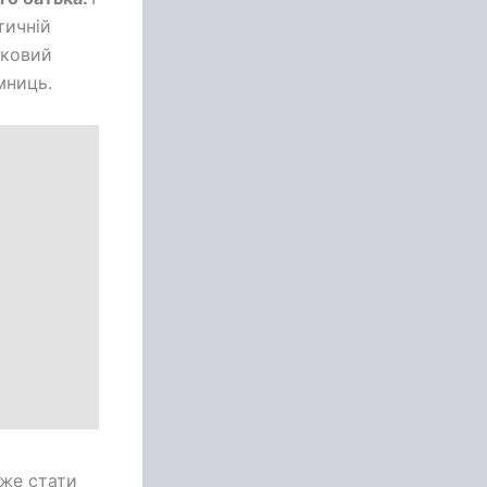
тичній
дковий
мниць.
оже стати