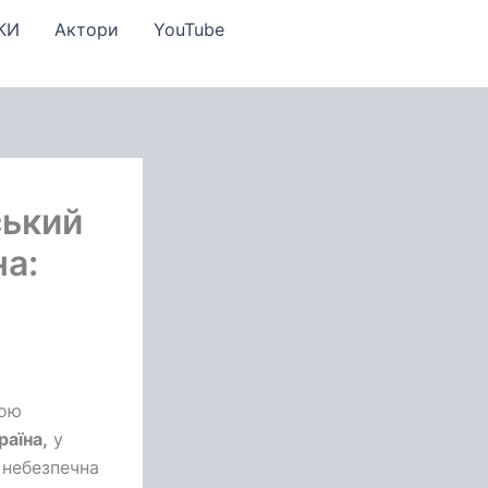
КИ
Актори
YouTube
ський
на:
ною
раїна,
у
 небезпечна