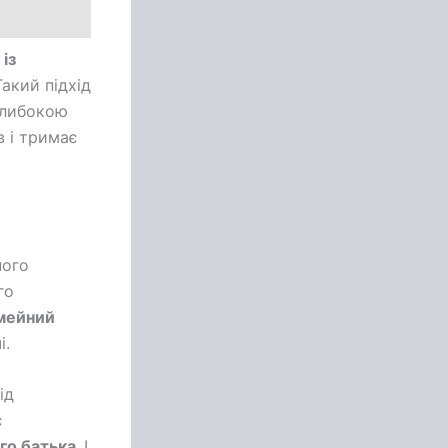
із
акий підхід
глибокою
 і тримає
ного
го
імейний
і.
ід
є
го батька.
І