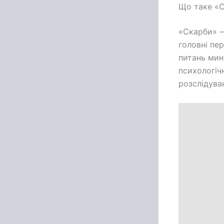
Що таке «С
«Скарби» 
головні пе
питань мин
психологічн
розслідува