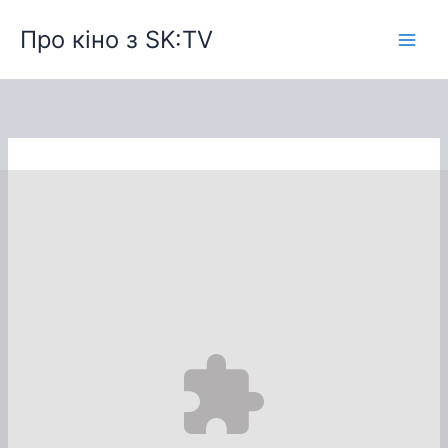
Перейти
Про кіно з SK:TV
до
вмісту