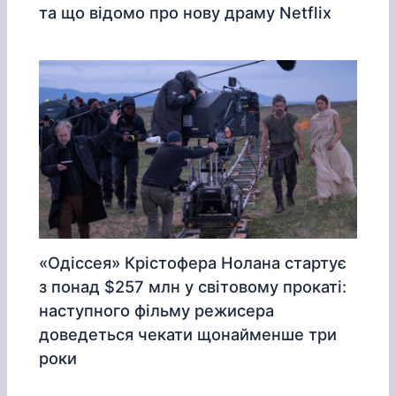
та що відомо про нову драму Netflix
«Одіссея» Крістофера Нолана стартує
з понад $257 млн у світовому прокаті:
наступного фільму режисера
доведеться чекати щонайменше три
роки