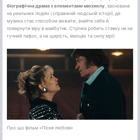
біографічна драма з елементами мюзиклу
, заснована
на реальних подіях і справжній людській історії, де
музика стає способом вижити, знайти себе й
повернути віру в майбутнє. Стрічка робить ставку не на
гучний пафос, а на щирість, емоцію та силу мрії.
Про що фільм «Пісня любові»