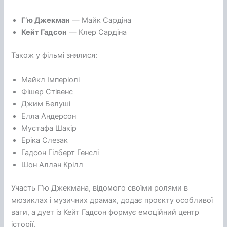
Г’ю Джекман
— Майк Сардіна
Кейт Гадсон
— Клер Сардіна
Також у фільмі знялися:
Майкл Імперіолі
Фішер Стівенс
Джим Белуші
Елла Андерсон
Мустафа Шакір
Еріка Слезак
Гадсон Гілберт Генслі
Шон Аллан Крілл
Участь Г’ю Джекмана, відомого своїми ролями в
мюзиклах і музичних драмах, додає проєкту особливої
ваги, а дует із Кейт Гадсон формує емоційний центр
історії.