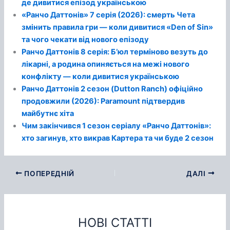
де дивитися епізод українською
«Ранчо Даттонів» 7 серія (2026): смерть Чета
змінить правила гри — коли дивитися «Den of Sin»
та чого чекати від нового епізоду
Ранчо Даттонів 8 серія: Бʼюл терміново везуть до
лікарні, а родина опиняється на межі нового
конфлікту — коли дивитися українською
Ранчо Даттонів 2 сезон (Dutton Ranch) офіційно
продовжили (2026): Paramount підтвердив
майбутнє хіта
Чим закінчився 1 сезон серіалу «Ранчо Даттонів»:
хто загинув, хто викрав Картера та чи буде 2 сезон
ПОПЕРЕДНІЙ
ДАЛІ
НОВІ СТАТТІ