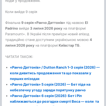
подій у продовженні.
Коли вийде 9 серія
Фінальна
9 серія «Ранчо Даттонів»
під назвою
El
Padrino
вийде
3 липня 2026 року
на платформі
Paramount+. В Україні після прем’єри новий епізод
традиційно стане доступним українською мовою
4
липня 2026 року
на платформі
Київстар ТБ
.
ЧИТАТИ ТАКОЖ:
«Ранчо Даттонів» / Dutton Ranch 1–3 серія (2026) —
коли дивитись продовження та що показали у
перших епізодах
«Ранчо Даттонів» 5 серія (2026) — Бет піде на
небезпечну угоду заради порятунку ранчо
«Ранчо Даттонів» 6 серія (2026): Бет і Ріп
наближаються до розгадки смерті Веса — коли та