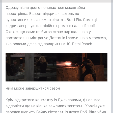
Одразу після цього починається масштабна
перестрілка. Еверет відкриває вогонь по
супротивниках, за ним стріляють Бет і Ріп. Саме ці
кадри завершують офіційне промо фінальної серії.
Схоже, що саме ця битва стане вирішальною у
протистоянні між ранчо Даттонів і злочинною мережею,
яка роками діяла під прикриттям 10-Petal Ranch.
Чим може завершитися сезон
Крім відкритого конфлікту із Джексонами, фінал має
відповісти ще на кілька важливих запитань. Хоакін уже
передав шерифу Вейду пістолет, із якого Роб-Вілл убив