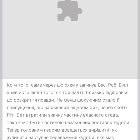
Крім того, саме через цю схему загинув Вес. Роб-Вілл
убив його після того, як той надто близько підібрався
до розкриття правди. Не менш шокуючим стало й
припущення, що заражений ящуром бик, через якого
Ріп і Бет втратили значну частину власного стада,
також міг бути частиною незаконних поставок худоби.
Тепер головним героям доведеться вирішити, як
зупинити наступне перевезення худоби, яке має