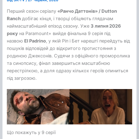
Від
SK:TV
/
27 Червня, 2026
Перший сезон серіалу
«Ранчо Даттонів» / Dutton
Ranch
добігає кінця, і творці обіцяють глядачам
наймасштабніший епізод сезону. Уже
3 липня 2026
року
на Paramount+ вийде фінальна 9 серія під
назвою
El Padrino
, у якій Ріп і Бет нарешті перейдуть від
пошуків відповідей до відкритого протистояння з
родиною Джексонів. Судячи з офіційного проморолика
та синопсису, фінал завершиться масштабною
перестрілкою, а доля одразу кількох героїв опиниться
під загрозою.
Що покажуть у 9 серії