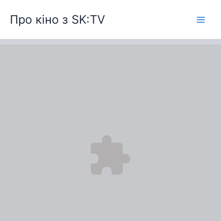
Перейти
Про кіно з SK:TV
до
вмісту