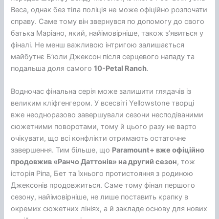
Веса, однак без тіла поліція не може офіційно розпочати
справу. Саме тому він звернувся по допомогу до свого
батька Маріано, який, найімовірніше, також з’явиться у
фіналі. Не менш важливою інтригою залишається
майбутнє Б’юли Джексон після серцевого нападу та
подальша доля самого
10-Petal Ranch
.
Водночас фінальна серія може залишити глядачів із
великим кліфгенгером. У всесвіті Yellowstone творці
вже неодноразово завершували сезони несподіваними
сюжетними поворотами, тому й цього разу не варто
очікувати, що всі конфлікти отримають остаточне
завершення. Тим більше, що
Paramount+ вже офіційно
продовжив «Ранчо Даттонів» на другий сезон
, тож
історія Ріпа, Бет та їхнього протистояння з родиною
Джексонів продовжиться. Саме тому фінал першого
сезону, найімовірніше, не лише поставить крапку в
окремих сюжетних лініях, а й закладе основу для нових