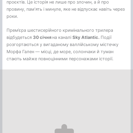
проєктів. Це історія не лише про злочин, а й про
провину, памʼять і минуле, яке не відпускає навіть через
роки.
Прем’єра шестисерійного кримінального трилера
відбудеться
30 січня
на каналі
Sky Atlantic.
Події
розгортаються у вигаданому валлійському містечку
Морфа Гален — місці, де море, солончаки й туман
стають майже повноцінними персонажами історії.