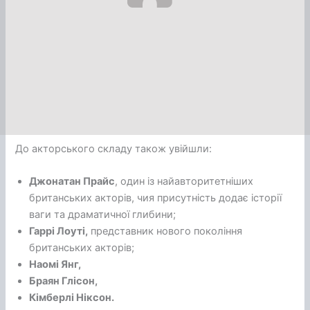
До акторського складу також увійшли:
Джонатан Прайс
, один із найавторитетніших
британських акторів, чия присутність додає історії
ваги та драматичної глибини;
Гаррі Лоуті,
представник нового покоління
британських акторів;
Наомі Янг,
Браян Глісон,
Кімберлі Ніксон.