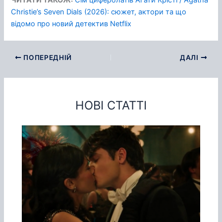
ЧИТАТИ ТАКОЖ:
Сім циферблатів Аґати Крісті / Agatha
Christie’s Seven Dials (2026): сюжет, актори та що
відомо про новий детектив Netflix
ПОПЕРЕДНІЙ
ДАЛІ
НОВІ СТАТТІ