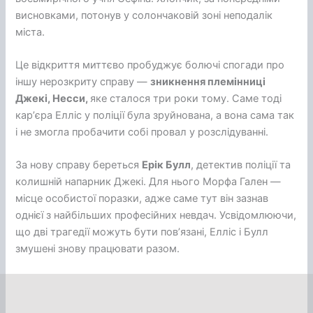
висновками, потонув у солончаковій зоні неподалік
міста.
Це відкриття миттєво пробуджує болючі спогади про
іншу нерозкриту справу —
зникнення племінниці
Джекі, Несси,
яке сталося три роки тому. Саме тоді
карʼєра Елліс у поліції була зруйнована, а вона сама так
і не змогла пробачити собі провал у розслідуванні.
За нову справу береться
Ерік Булл
, детектив поліції та
колишній напарник Джекі. Для нього Морфа Гален —
місце особистої поразки, адже саме тут він зазнав
однієї з найбільших професійних невдач. Усвідомлюючи,
що дві трагедії можуть бути повʼязані, Елліс і Булл
змушені знову працювати разом.