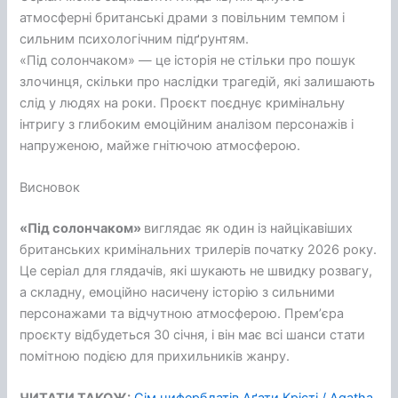
атмосферні британські драми з повільним темпом і
сильним психологічним підґрунтям.
«Під солончаком» — це історія не стільки про пошук
злочинця, скільки про наслідки трагедій, які залишають
слід у людях на роки. Проєкт поєднує кримінальну
інтригу з глибоким емоційним аналізом персонажів і
напруженою, майже гнітючою атмосферою.
Висновок
«Під солончаком»
виглядає як один із найцікавіших
британських кримінальних трилерів початку 2026 року.
Це серіал для глядачів, які шукають не швидку розвагу,
а складну, емоційно насичену історію з сильними
персонажами та відчутною атмосферою. Премʼєра
проєкту відбудеться 30 січня, і він має всі шанси стати
помітною подією для прихильників жанру.