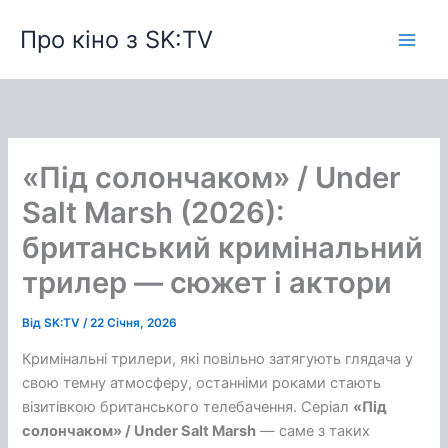
Перейти
Про кіно з SK:TV
до
вмісту
«Під солончаком» / Under
Salt Marsh (2026):
британський кримінальний
трилер — сюжет і актори
Від
SK:TV
/
22 Січня, 2026
Кримінальні трилери, які повільно затягують глядача у
свою темну атмосферу, останніми роками стають
візитівкою британського телебачення. Серіал
«Під
солончаком» / Under Salt Marsh
— саме з таких