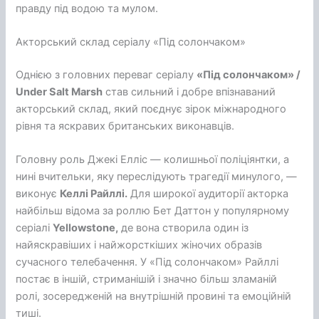
правду під водою та мулом.
Акторський склад серіалу «Під солончаком»
Однією з головних переваг серіалу
«Під солончаком» /
Under Salt Marsh
став сильний і добре впізнаваний
акторський склад, який поєднує зірок міжнародного
рівня та яскравих британських виконавців.
Головну роль Джекі Елліс — колишньої поліціянтки, а
нині вчительки, яку переслідують трагедії минулого, —
виконує
Келлі Райллі.
Для широкої аудиторії акторка
найбільш відома за роллю Бет Даттон у популярному
серіалі
Yellowstone,
де вона створила один із
найяскравіших і найжорсткіших жіночих образів
сучасного телебачення. У «Під солончаком» Райллі
постає в іншій, стриманішій і значно більш зламаній
ролі, зосередженій на внутрішній провині та емоційній
тиші.