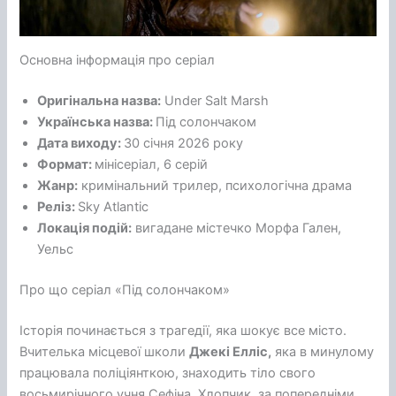
Основна інформація про серіал
Оригінальна назва:
Under Salt Marsh
Українська назва:
Під солончаком
Дата виходу:
30 січня 2026 року
Формат:
мінісеріал, 6 серій
Жанр:
кримінальний трилер, психологічна драма
Реліз:
Sky Atlantic
Локація подій:
вигадане містечко Морфа Гален,
Уельс
Про що серіал «Під солончаком»
Історія починається з трагедії, яка шокує все місто.
Вчителька місцевої школи
Джекі Елліс,
яка в минулому
працювала поліціянткою, знаходить тіло свого
восьмирічного учня Сефіна. Хлопчик, за попередніми