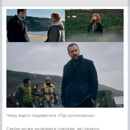
Чому варто подивитися «Під солончаком»
Серіал може зацікавити глядачів, які цінують