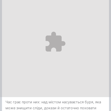
Час грає проти них: над містом насувається буря, яка
може знищити сліди, докази й остаточно поховати