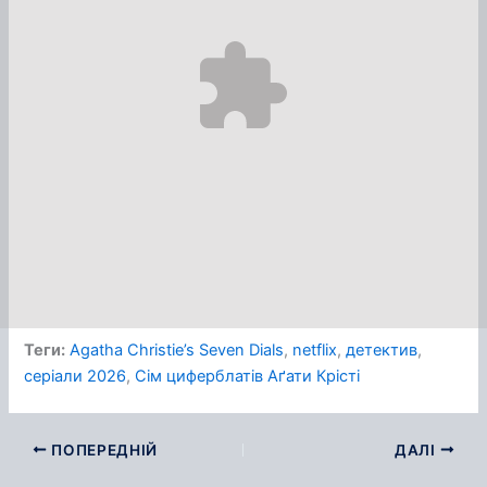
Теги:
Agatha Christie’s Seven Dials
, 
netflix
, 
детектив
, 
серіали 2026
, 
Сім циферблатів Аґати Крісті
ПОПЕРЕДНІЙ
ДАЛІ