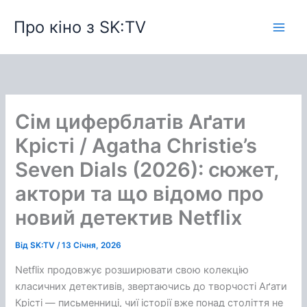
Перейти
Про кіно з SK:TV
до
вмісту
Сім циферблатів Аґати
Крісті / Agatha Christie’s
Seven Dials (2026): сюжет,
актори та що відомо про
новий детектив Netflix
Від
SK:TV
/
13 Січня, 2026
Netflix продовжує розширювати свою колекцію
класичних детективів, звертаючись до творчості Аґати
Крісті — письменниці, чиї історії вже понад століття не