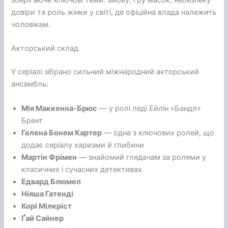
зберігаючи ключові теми: змову, гру масок, небезпеку
довіри та роль жінки у світі, де офіційна влада належить
чоловікам.
Акторський склад
У серіалі зібрано сильний міжнародний акторський
ансамбль:
Мія Маккенна-Брюс
— у ролі леді Ейлін «Бандл»
Брент
Гелена Бонем Картер
— одна з ключових ролей, що
додає серіалу харизми й глибини
Мартін Фрімен
— знайомий глядачам за ролями у
класичних і сучасних детективах
Едвард Блюмел
Ніяша Гатенді
Корі Мілкріст
Ґай Сайнер