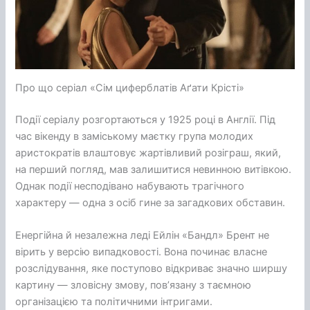
Про що серіал «Сім циферблатів Аґати Крісті»
Події серіалу розгортаються у 1925 році в Англії. Під
час вікенду в заміському маєтку група молодих
аристократів влаштовує жартівливий розіграш, який,
на перший погляд, мав залишитися невинною витівкою.
Однак події несподівано набувають трагічного
характеру — одна з осіб гине за загадкових обставин.
Енергійна й незалежна леді Ейлін «Бандл» Брент не
вірить у версію випадковості. Вона починає власне
розслідування, яке поступово відкриває значно ширшу
картину — зловісну змову, пов’язану з таємною
організацією та політичними інтригами.