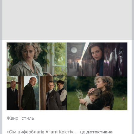
Жанр і стиль
«Сім циферблатів Аґати Крісті» — це
детективна