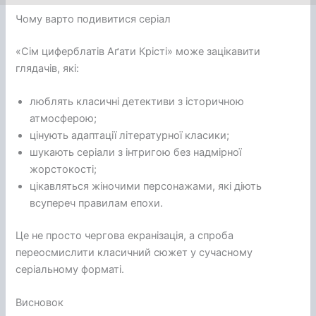
Чому варто подивитися серіал
«Сім циферблатів Аґати Крісті» може зацікавити
глядачів, які:
люблять класичні детективи з історичною
атмосферою;
цінують адаптації літературної класики;
шукають серіали з інтригою без надмірної
жорстокості;
цікавляться жіночими персонажами, які діють
всупереч правилам епохи.
Це не просто чергова екранізація, а спроба
переосмислити класичний сюжет у сучасному
серіальному форматі.
Висновок