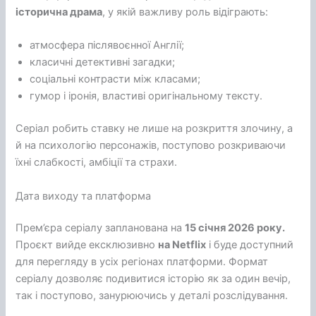
історична драма
, у якій важливу роль відіграють:
атмосфера післявоєнної Англії;
класичні детективні загадки;
соціальні контрасти між класами;
гумор і іронія, властиві оригінальному тексту.
Серіал робить ставку не лише на розкриття злочину, а
й на психологію персонажів, поступово розкриваючи
їхні слабкості, амбіції та страхи.
Дата виходу та платформа
Прем’єра серіалу запланована на
15 січня 2026 року.
Проєкт вийде ексклюзивно
на Netflix
і буде доступний
для перегляду в усіх регіонах платформи. Формат
серіалу дозволяє подивитися історію як за один вечір,
так і поступово, занурюючись у деталі розслідування.