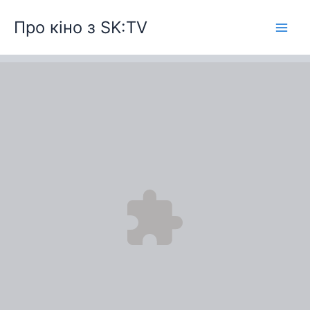
Перейти
Про кіно з SK:TV
до
вмісту