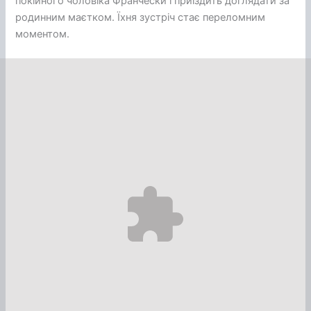
покійного чоловіка Франчески і приїздить доглядати за
родинним маєтком. Їхня зустріч стає переломним
моментом.