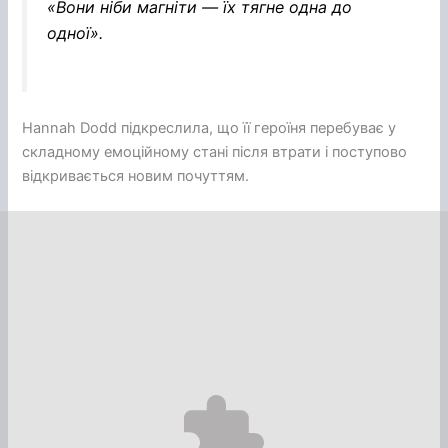
«Вони ніби магніти — їх тягне одна до
одної».
Hannah Dodd підкреслила, що її героїня перебуває у
складному емоційному стані після втрати і поступово
відкривається новим почуттям.