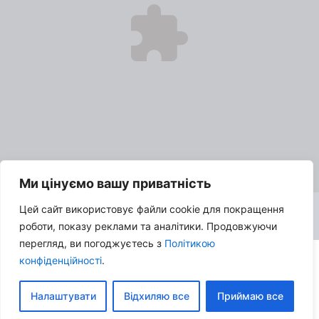
Ми цінуємо вашу приватність
Цей сайт використовує файли cookie для покращення
роботи, показу реклами та аналітики. Продовжуючи
перегляд, ви погоджуєтесь з
Політикою
конфіденційності
.
© 2026 Про кіно з SK:TV | Всі права захищені |
Політика
конфіденційності
|
Налаштувати
Відхиляю все
Приймаю все
Контакти