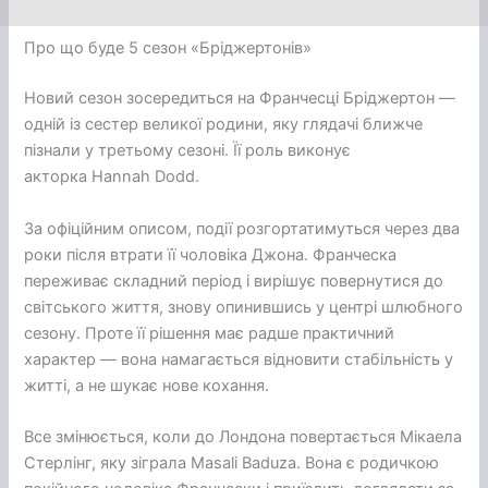
Про що буде 5 сезон «Бріджертонів»
Новий сезон зосередиться на Франчесці Бріджертон —
одній із сестер великої родини, яку глядачі ближче
пізнали у третьому сезоні. Її роль виконує
акторка Hannah Dodd.
За офіційним описом, події розгортатимуться через два
роки після втрати її чоловіка Джона. Франческа
переживає складний період і вирішує повернутися до
світського життя, знову опинившись у центрі шлюбного
сезону. Проте її рішення має радше практичний
характер — вона намагається відновити стабільність у
житті, а не шукає нове кохання.
Все змінюється, коли до Лондона повертається Мікаела
Стерлінг, яку зіграла Masali Baduza. Вона є родичкою