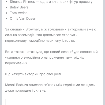
Shonda Rhimes — одна з ключових фігур проєкту
Betsy Beers
Tom Verica
Chris Van Dusen
За словами Brownell, між головними акторками вже є
сильна взаємодія, яка допомагає створити
переконливу і емоційно насичену історію.
Вона також натякнула, що новий сезон буде сповнений
«сильного емоційного напруження і внутрішніх
переживань».
Що кажуть акторки про свої ролі
Masali Baduza описала зв’язок між героїнями як щось
дуже природне і сильне: