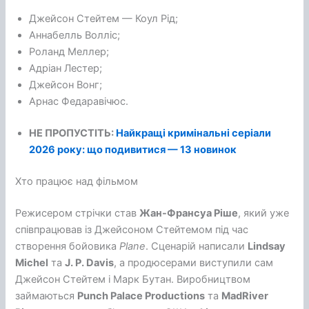
Джейсон Стейтем — Коул Рід;
Аннабелль Волліс;
Роланд Меллер;
Адріан Лестер;
Джейсон Вонг;
Арнас Федаравічюс.
НЕ ПРОПУСТІТЬ:
Найкращі кримінальні серіали
2026 року: що подивитися — 13 новинок
Хто працює над фільмом
Режисером стрічки став
Жан-Франсуа Ріше
, який уже
співпрацював із Джейсоном Стейтемом під час
створення бойовика
Plane
. Сценарій написали
Lindsay
Michel
та
J. P. Davis
, а продюсерами виступили сам
Джейсон Стейтем і Марк Бутан. Виробництвом
займаються
Punch Palace Productions
та
MadRiver