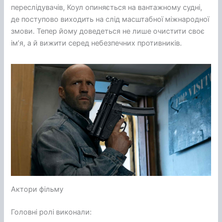
переслідувачів, Коул опиняється на вантажному судні,
де поступово виходить на слід масштабної міжнародної
змови. Тепер йому доведеться не лише очистити своє
ім’я, а й вижити серед небезпечних противників.
Актори фільму
Головні ролі виконали: