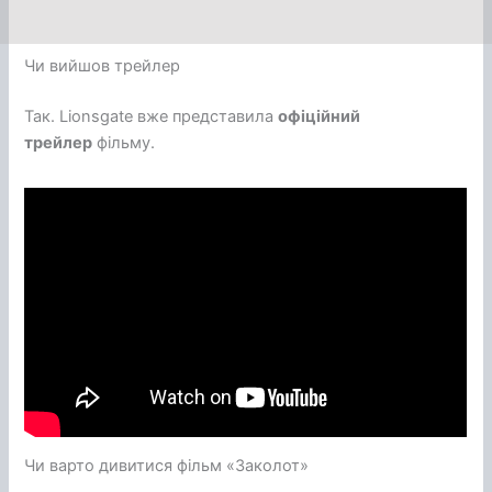
Чи вийшов трейлер
Так. Lionsgate вже представила
офіційний
трейлер
фільму.
Чи варто дивитися фільм «Заколот»