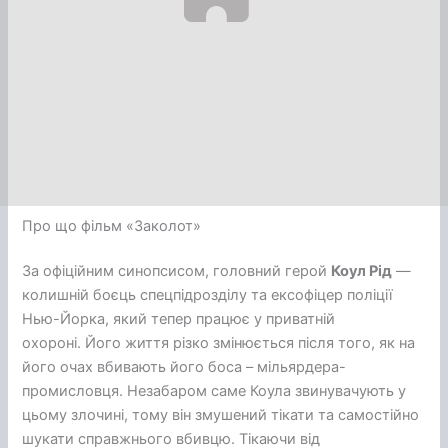
Про що фільм «Заколот»
За офіційним синопсисом, головний герой
Коул Рід
—
колишній боєць спецпідрозділу та ексофіцер поліції
Нью-Йорка, який тепер працює у приватній
охороні. Його життя різко змінюється після того, як на
його очах вбивають його боса – мільярдера-
промисловця. Незабаром саме Коула звинувачують у
цьому злочині, тому він змушений тікати та самостійно
шукати справжнього вбивцю. Тікаючи від