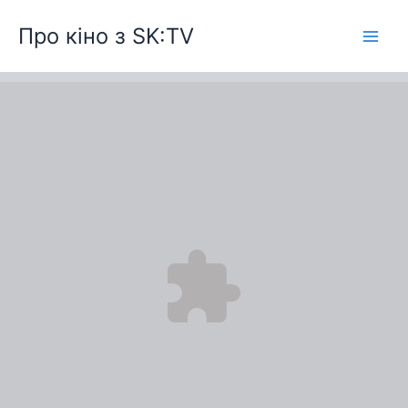
Перейти
Про кіно з SK:TV
до
вмісту