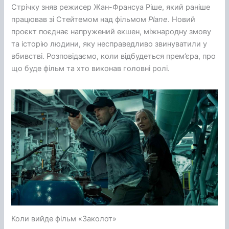
Стрічку зняв режисер Жан-Франсуа Ріше, який раніше
працював зі Стейтемом над фільмом
Plane
. Новий
проєкт поєднає напружений екшен, міжнародну змову
та історію людини, яку несправедливо звинуватили у
вбивстві. Розповідаємо, коли відбудеться прем’єра, про
що буде фільм та хто виконав головні ролі.
Коли вийде фільм «Заколот»