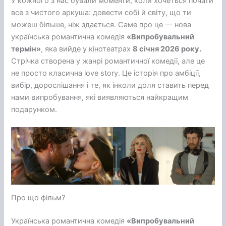
У кожного з нас бували моменти, коли хочеться почати
все з чистого аркуша: довести собі й світу, що ти
можеш більше, ніж здається. Саме про це — нова
українська романтична комедія
«Випробувальний
термін»
, яка вийде у кінотеатрах
8 січня 2026 року.
Стрічка створена у жанрі романтичної комедії, але це
не просто класична love story. Це історія про амбіції,
вибір, дорослішання і те, як інколи доля ставить перед
нами випробування, які виявляються найкращим
подарунком.
Про що фільм?
Українська романтична комедія
«Випробувальний