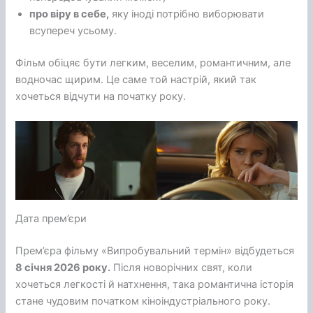
про віру в себе,
яку іноді потрібно виборювати
всупереч усьому.
Фільм обіцяє бути легким, веселим, романтичним, але
водночас щирим. Це саме той настрій, який так
хочеться відчути на початку року.
Дата прем’єри
Прем’єра фільму «Випробувальний термін» відбудеться
8 січня 2026 року.
Після новорічних свят, коли
хочеться легкості й натхнення, така романтична історія
стане чудовим початком кіноіндустріального року.