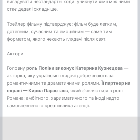
вигадувати нестандартні ходи, уникнути хімії між ними
стає дедалі складніше.
Трейлер фільму підтверджує: фільм буде легким,
дотепним, сучасним та емоційним — саме тим
форматом, якого чекають глядачі після свят.
Актори
Головну
роль Поліни виконує Катерина Кузнєцова
—
акторка, яку українські глядачі добре знають за
романтичними та драматичними ролями.
Її партнер на
екрані — Кирил Парастаєв
, який з’являється в ролі
Романа: амбітного, харизматичного та іноді надто
самовпевненого креативника агенції.