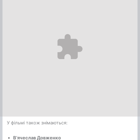
У фільмі також знімаються:
Вʼячеслав Довженко