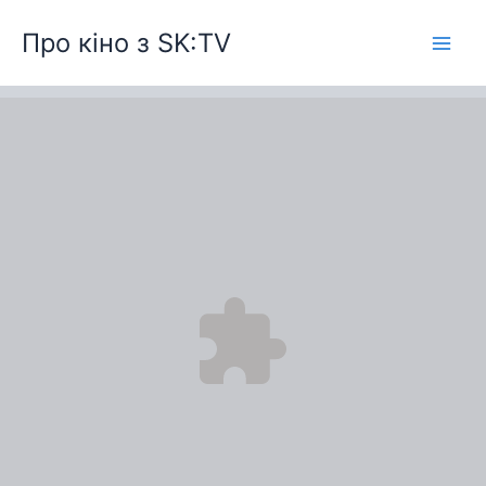
Перейти
Про кіно з SK:TV
до
вмісту