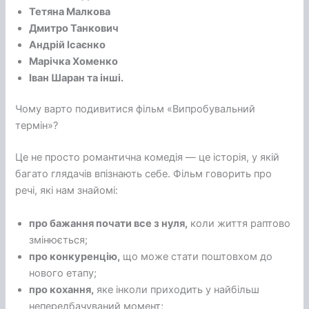
Тетяна Малкова
Дмитро Танкович
Андрій Ісаєнко
Марічка Хоменко
Іван Шаран та інші.
Чому варто подивитися фільм «Випробувальний
термін»?
Це не просто романтична комедія — це історія, у якій
багато глядачів впізнають себе. Фільм говорить про
речі, які нам знайомі:
про бажання почати все з нуля,
коли життя раптово
змінюється;
про конкуренцію,
що може стати поштовхом до
нового етапу;
про кохання,
яке інколи приходить у найбільш
непередбачуваний момент;