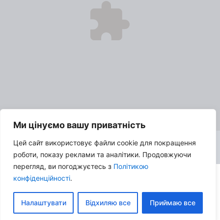
Ми цінуємо вашу приватність
Цей сайт використовує файли cookie для покращення
роботи, показу реклами та аналітики. Продовжуючи
перегляд, ви погоджуєтесь з
Політикою
конфіденційності
.
© 2026 Про кіно з SK:TV | Всі права захищені |
Політика
конфіденційності
|
Налаштувати
Відхиляю все
Приймаю все
Контакти