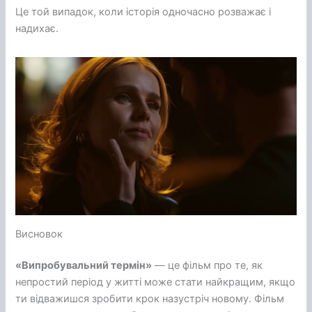
Це той випадок, коли історія одночасно розважає і
надихає.
Висновок
«Випробувальний термін»
— це фільм про те, як
непростий період у житті може стати найкращим, якщо
ти відважишся зробити крок назустріч новому. Фільм