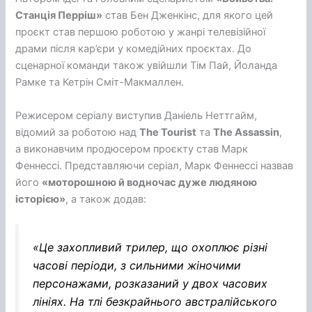
Станція Перріш»
став Бен Дженкінс, для якого цей
проєкт став першою роботою у жанрі телевізійної
драми після кар’єри у комедійних проєктах. До
сценарної команди також увійшли Тім Пай, Йоланда
Рамке та Кетрін Сміт-Макмаллен.
Режисером серіалу виступив Даніель Неттгайм,
відомий за роботою над
The Tourist
та
The Assassin
,
а виконавчим продюсером проєкту став Марк
Феннессі. Представляючи серіал, Марк Феннессі назвав
його
«моторошною й водночас дуже людяною
історією»
, а також додав:
«Це захопливий трилер, що охоплює різні
часові періоди, з сильними жіночими
персонажами, розказаний у двох часових
лініях. На тлі безкрайнього австралійського