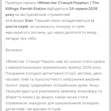
Прем’єра серіалу
«Вбивства: Станція Перріш» / The
Killings:
Parrish Station
відбудеться
24 червня 2026
року
на австралійській стримінговій
платформі
Stan
. Перший сезон складатиметься
із
шести серій
, які розкажуть похмуру історію
нерозкритого злочину, що через десятиліття знову
нагадує про себе.
Висновок
«Вбивства: Станція Перріш» має всі шанси стати однією
з найоригінальніших кримінальних прем’єр 2026 року.
Поєднання холодної детективної історії, містики, двох
часових ліній та психологічного напруження вирізняє
проєкт серед традиційних поліцейських драм. Якщо
творцям вдасться реалізувати заявлену атмосферу та
зберегти інтригу до фіналу, серіал може стати
справжньою знахідкою для шанувальників похмурих
детективів і загадкових історій.