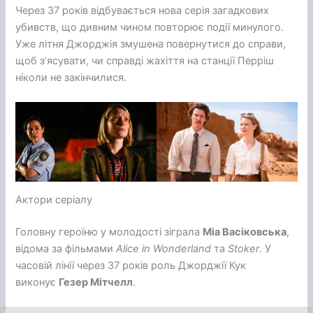
Через 37 років відбувається нова серія загадкових
убивств, що дивним чином повторює події минулого.
Уже літня Джорджія змушена повернутися до справи,
щоб з’ясувати, чи справді жахіття на станції Перріш
ніколи не закінчилися.
Актори серіалу
Головну героїню у молодості зіграла
Міа Васіковська
,
відома за фільмами
Alice in Wonderland
та
Stoker
. У
часовій лінії через 37 років роль Джорджії Кук
виконує
Гезер Мітчелл
.