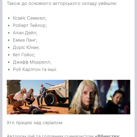
Також до основного акторського складу увійшли:
Ксав’є Семюел;
Роберт Тейлор;
Алан Дейл;
Емма Ланг;
Доріс Юнан;
Кет Гойос;
Джефф Моррелл;
Роб Карлтон та інші.
Хто працює над серіалом
Автором ідеї та головним сценаристом
«Вбивства: