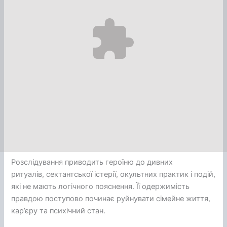
Розслідування приводить героїню до дивних
ритуалів, сектантської істерії, окультних практик і подій,
які не мають логічного пояснення. Її одержимість
правдою поступово починає руйнувати сімейне життя,
кар’єру та психічний стан.