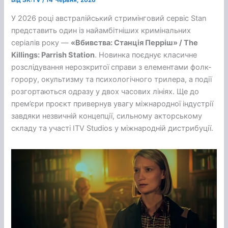
Від
SK:TV
/
14 Червня, 2026
У 2026 році австралійський стримінговий сервіс Stan
представить один із найамбітніших кримінальних
серіалів року —
«Вбивства: Станція Перріш» / The
Killings: Parrish Station
. Новинка поєднує класичне
розслідування нерозкритої справи з елементами фолк-
горору, окультизму та психологічного трилера, а події
розгортаються одразу у двох часових лініях. Ще до
прем’єри проєкт привернув увагу міжнародної індустрії
завдяки незвичній концепції, сильному акторському
складу та участі ITV Studios у міжнародній дистрибуції.