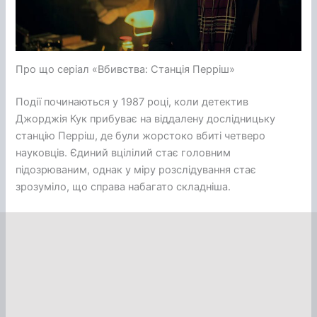
Про що серіал «Вбивства: Станція Перріш»
Події починаються у 1987 році, коли детектив
Джорджія Кук прибуває на віддалену дослідницьку
станцію Перріш, де були жорстоко вбиті четверо
науковців. Єдиний вцілілий стає головним
підозрюваним, однак у міру розслідування стає
зрозуміло, що справа набагато складніша.