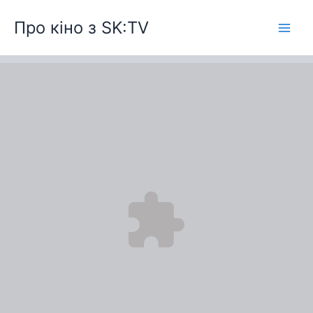
Перейти
Про кіно з SK:TV
до
вмісту