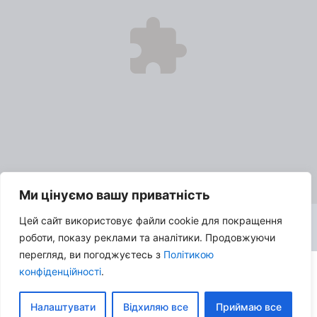
Ми цінуємо вашу приватність
Цей сайт використовує файли cookie для покращення
роботи, показу реклами та аналітики. Продовжуючи
перегляд, ви погоджуєтесь з
Політикою
конфіденційності
.
© 2026 Про кіно з SK:TV | Всі права захищені |
Політика
конфіденційності
|
Налаштувати
Відхиляю все
Приймаю все
Контакти