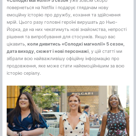
«Солодкі магнолії» 5 сезон
уже зовсім скоро
повернеться на Netflix і подарує глядачам нову
емоційну історію про дружбу, кохання та здійснення
мрій. Цього разу головні героїні вирушать до Нью-
Йорка, де на них чекатимуть нові знайомства, непрості
рішення та випробування для стосунків. Якщо вас
цікавить,
коли дивитись «Солодкі магнолії» 5 сезон,
дата виходу, сюжет і нові персонажі
, у цій статті ми
зібрали всю найважливішу офіційну інформацію про
продовження, яке може стати найемоційнішим за всю
історію серіалу.