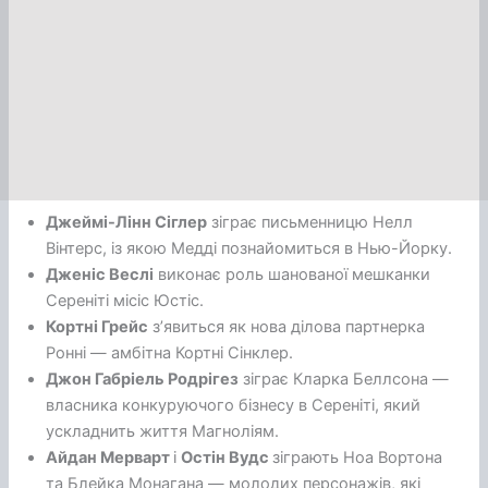
Джеймі-Лінн Сіглер
зіграє письменницю Нелл
Вінтерс, із якою Медді познайомиться в Нью-Йорку.
Дженіс Веслі
виконає роль шанованої мешканки
Сереніті місіс Юстіс.
Кортні Грейс
з’явиться як нова ділова партнерка
Ронні — амбітна Кортні Сінклер.
Джон Габріель Родрігез
зіграє Кларка Беллсона —
власника конкуруючого бізнесу в Сереніті, який
ускладнить життя Магноліям.
Айдан Мерварт
і
Остін Вудс
зіграють Ноа Вортона
та Блейка Монагана — молодих персонажів, які