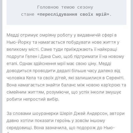
Головною темою сезону 
стане 
«переслідування своїх мрій»
.
Медді отримує омріяну роботу у видавничій сфері в
Нью-Йорку та намагається побудувати нове життя у
великому місті. Саме туди приїжджають її найкращі
подруги Гелен і Дана Сью, щоб підтримати її на новому
етапі. Однак здійснення мрії має свою ціну. Медді
доводиться проводити дедалі більше часу далеко від
чоловіка Кела та своїх дітей, які залишилися в Сереніті.
Вона намагається знайти баланс між новою кар’єрою та
сімейним життям, розуміючи, що успіх інколи змушує
робити непростий вибір.
За словами шоуранерки Шеріл Джей Андерсон, автори
давно хотіли показати героїнь у зовсім іншому
середовищі. Вона зазначила, що подорож до Нью-