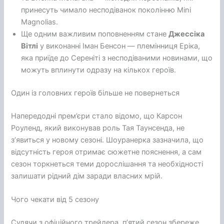
принесуть чимало несподіванок поколінню Mini
Magnolias.
Ще одним важливим поповненням стане
Джессіка
Вітлі
у виконанні Іман Бенсон — племінниця Еріка,
яка приїде до Сереніті з несподіваними новинами, що
можуть вплинути одразу на кількох героїв.
Один із головних героїв більше не повернеться
Напередодні прем’єри стало відомо, що Карсон
Роуленд, який виконував роль Тая Таунсенда, не
з’явиться у новому сезоні. Шоуранерка зазначила, що
відсутність героя отримає сюжетне пояснення, а сам
сезон торкнеться теми дорослішання та необхідності
залишати рідний дім заради власних мрій.
Чого чекати від 5 сезону
Судячи з офіційного трейлера, п’ятий сезон збереже