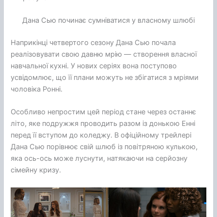
Дана Сью починає сумніватися у власному шлюбі
Наприкінці четвертого сезону Дана Сью почала
реалізовувати свою давню мрію — створення власної
навчальної кухні. У нових серіях вона поступово
усвідомлює, що її плани можуть не збігатися з мріями
чоловіка Ронні.
Особливо непростим цей період стане через останнє
літо, яке подружжя проводить разом із донькою Енні
перед її вступом до коледжу. В офіційному трейлері
Дана Сью порівнює свій шлюб із повітряною кулькою,
яка ось-ось може луснути, натякаючи на серйозну
сімейну кризу.