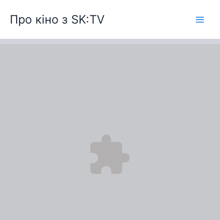
Перейти
Про кіно з SK:TV
до
вмісту