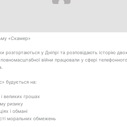
ьму «Скамер»
ки розгортаються у Дніпрі та розповідають історію двох 
 повномасштабної війни працювали у сфері телефонног
.
ес» будується на:
і великих грошах
ому ризику
ціях і обмані
ості моральних обмежень