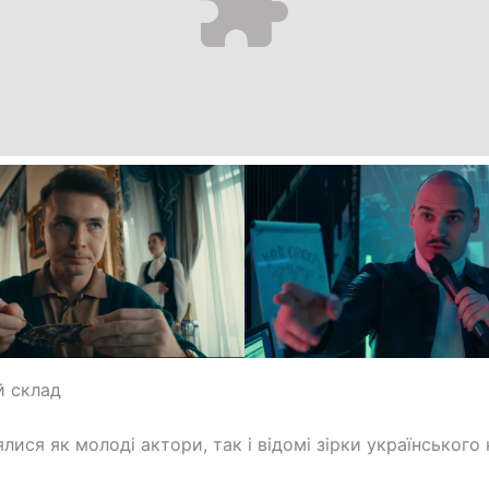
й склад
ялися як молоді актори, так і відомі зірки українського 