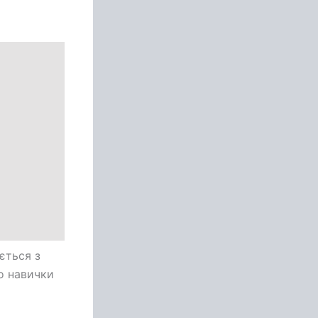
ється з
о навички