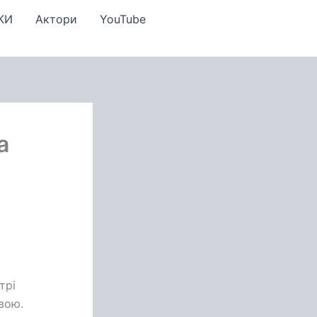
КИ
Актори
YouTube
а
трі
вою.