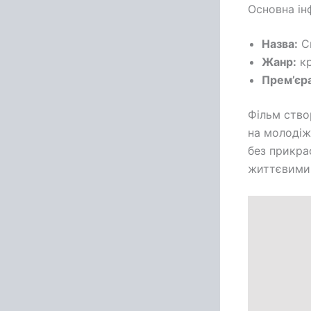
Основна ін
Назва:
С
Жанр:
кр
Прем’єра
Фільм ств
на молодіж
без прикра
життєвими