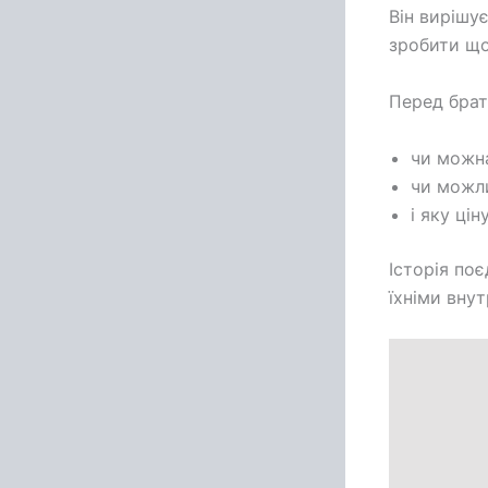
Він вирішу
зробити що
Перед брат
чи можна
чи можли
і яку ці
Історія по
їхніми вну