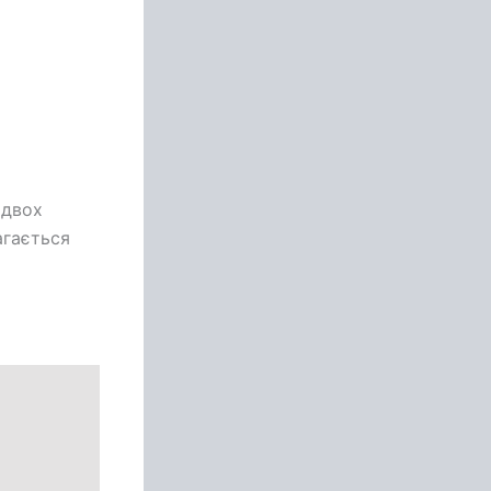
 двох
агається