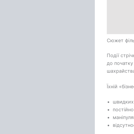
Сюжет філ
Події стріч
до початку
шахрайства
Їхній «бізн
швидких 
постійн
маніпуля
відсутн