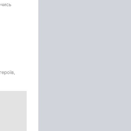
ючись
ероїв,