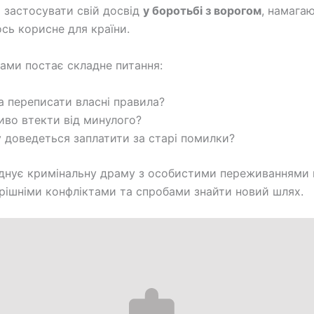
є застосувати свій досвід
у боротьбі з ворогом
, намага
сь корисне для країни.
ами постає складне питання:
 переписати власні правила?
во втекти від минулого?
ну доведеться заплатити за старі помилки?
єднує кримінальну драму з особистими переживаннями г
трішніми конфліктами та спробами знайти новий шлях.