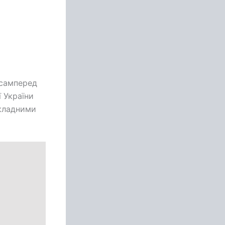
асамперед
 України
складними