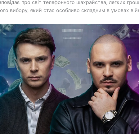
зповідає про світ телефонного шахрайства, легких грош
ого вибору, який стає особливо складним в умовах вій