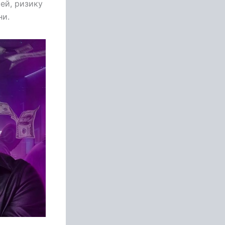
ей, ризику
ни.