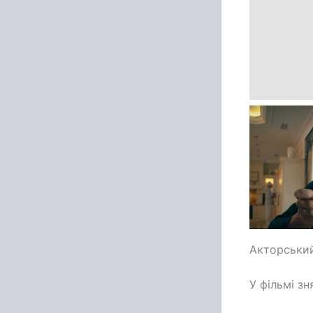
Акторськи
У фільмі зн