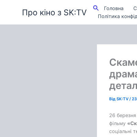
Перейти
Головна
С
Про кіно з SK:TV
до
Політика конфід
вмісту
Скаме
драма
детал
Від
SK:TV
/
23
26 березня
фільму
«Ск
соціальні 