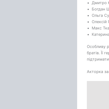
Дмитро 
Богдан 
Ольга С
Олексій 
Макс Тк
Катерин
Особливу р
братів. Її 
підтримати
Акторка за