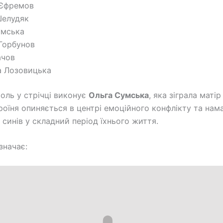
Єфремов
Шелудяк
умська
Горбунов
ачов
а Лозовицька
оль у стрічці виконує
Ольга Сумська
, яка зіграла матір
героїня опиняється в центрі емоційного конфлікту та нам
 синів у складний період їхнього життя.
значає: