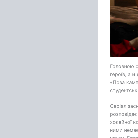
Головною о
героїв, а 
«Поза камп
студентськ
Серіал зас
розповідає
хокейної к
ними немає 