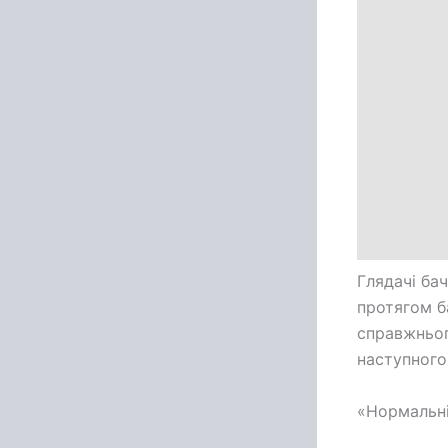
Глядачі бач
протягом б
справжньог
наступного
«Нормальні