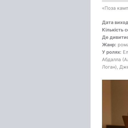
«Поза камп
Дата виход
Кількість с
Де дивитис
Жанр:
рома
У ролях:
Ел
Абдалла (Ал
Логан), Дж