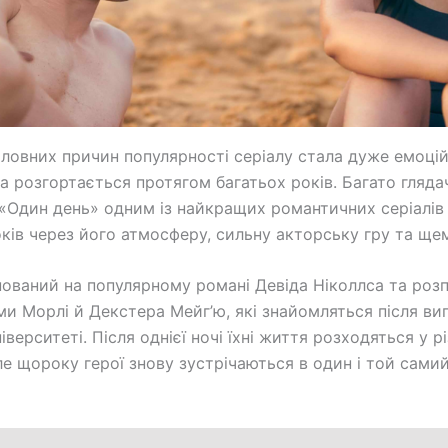
оловних причин популярності серіалу стала дуже емоцій
ка розгортається протягом багатьох років. Багато гляда
«Один день» одним із найкращих романтичних серіалів N
оків через його атмосферу, сильну акторську гру та щем
нований на популярному романі Девіда Ніколлса та роз
ми Морлі й Декстера Мейг’ю, які знайомляться після ви
іверситеті. Після однієї ночі їхні життя розходяться у рі
ле щороку герої знову зустрічаються в один і той сами