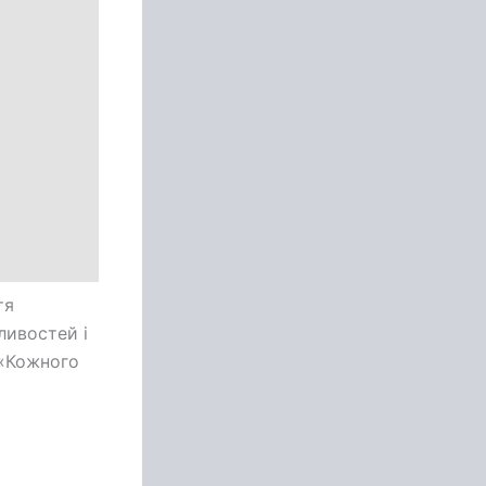
тя
ливостей і
 «Кожного