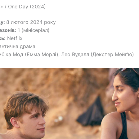
» / One Day (2024)
ду:
8 лютого 2024 року
езонів:
1 (мінісеріал)
ь:
Netflix
нтична драма
біка Мод (Емма Морлі), Лео Вудалл (Декстер Мейг’ю)