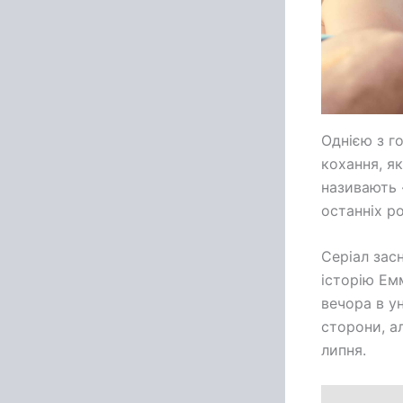
Однією з г
кохання, я
називають 
останніх р
Серіал зас
історію Ем
вечора в ун
сторони, а
липня.