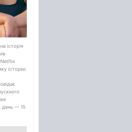
на історія
чів
etflix
ку історію.
повідає
пускного
зні
й день — 15