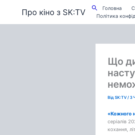
Перейти
Головна
С
Про кіно з SK:TV
до
Політика конфід
вмісту
Що ди
насту
немож
Від
SK:TV
/
3 
«Кожного н
серіалів 2
кохання, лі