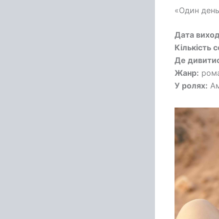
«Один день
Дата вихо
Кількість с
Де дивитис
Жанр:
рома
У ролях:
Ам