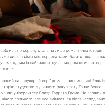
собливістю серіалу стала не лише романтична історія 
й дуже сильна хімія між персонажами. Багато глядачів н
усом» одним із найкращих сучасних романтичних серіа
е життя.
нований на популярній серії романів письменниці Елль К
 історію студентки музичного факультету Ганни Веллс і 
оманди університету Браяр Гаррета Грема. На перший п
нічого спільного, але усе змінюється після несподівано