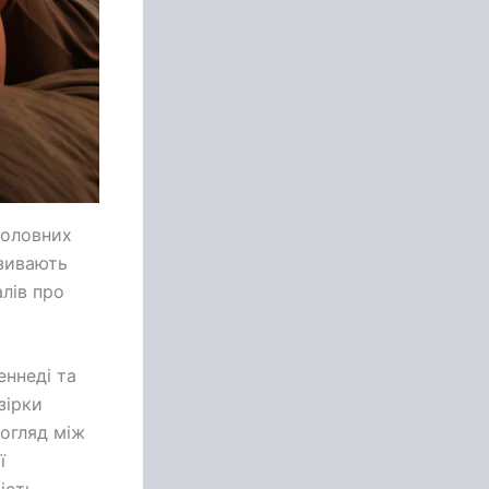
головних
азивають
лів про
еннеді та
зірки
огляд між
ї