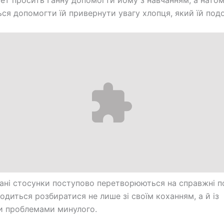
рет просить Ганну допомогти йому з навчанням, а натом
ся допомогти їй привернути увагу хлопця, який їй под
ані стосунки поступово перетворюються на справжні по
одиться розбиратися не лише зі своїм коханням, а й із
и проблемами минулого.