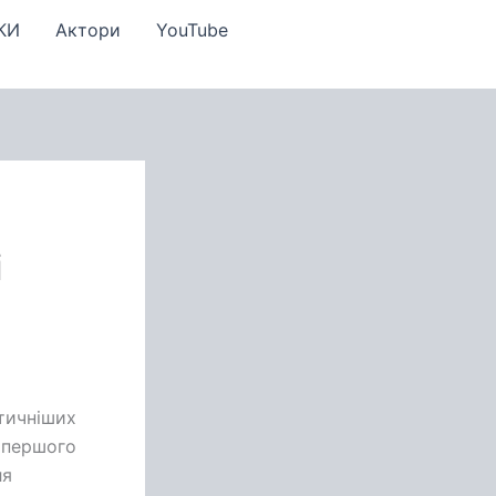
КИ
Актори
YouTube
і
тичніших
ю першого
ля