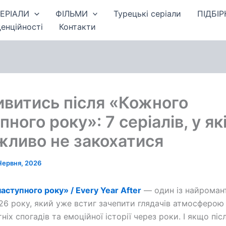
ЕРІАЛИ
ФІЛЬМИ
Турецькі серіали
ПІДБІР
енційності
Контакти
витись після «Кожного
пного року»: 7 серіалів, у як
ливо не закохатися
Червня, 2026
аступного року» / Every Year After
— один із найроман
026 року, який уже встиг зачепити глядачів атмосферо
тніх спогадів та емоційної історії через роки. І якщо піс