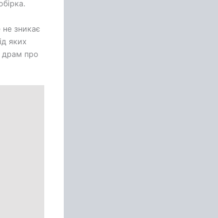
обірка.
 не зникає
ід яких
о драм про