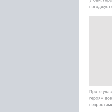
угоди. Гар
погоджуєть
Проте удав
героям дов
непростим