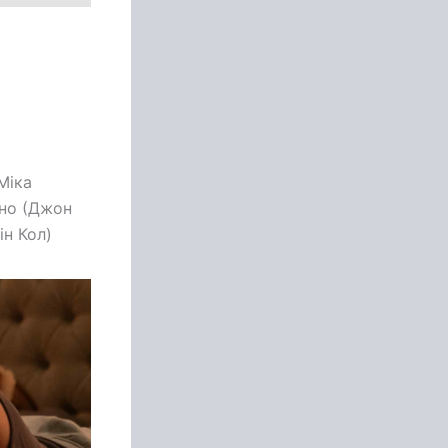
Міка
ано (Джон
н Кол)