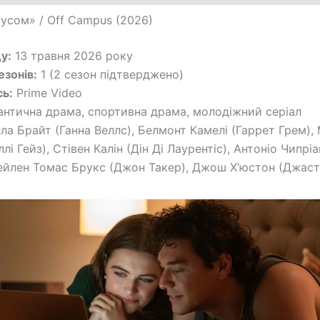
усом» / Off Campus (2026)
у:
13 травня 2026 року
езонів:
1 (2 сезон підтверджено)
ь:
Prime Video
нтична драма, спортивна драма, молодіжний серіал
ла Брайт (Ганна Веллс), Белмонт Камелі (Гаррет Грем), 
лі Гейз), Стівен Калін (Дін Ді Лаурентіс), Антоніо Чипрі
ейлен Томас Брукс (Джон Такер), Джош Х’юстон (Джасті