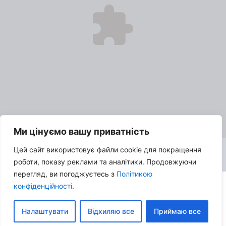
Ми цінуємо вашу приватність
Цей сайт використовує файли cookie для покращення
роботи, показу реклами та аналітики. Продовжуючи
перегляд, ви погоджуєтесь з
Політикою
конфіденційності
.
© 2026 Про кіно з SK:TV | Всі права захищені |
Політика
конфіденційності
|
Налаштувати
Відхиляю все
Приймаю все
Контакти