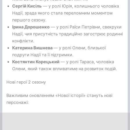
Сергій Кисіль
— у ролі Юрія, колишнього чоловіка
Надії, зрада якого стала переломним моментом
першого сезону.
Ірина Дорошенко
— у ролі Раїси Петрівни, свекрухи
Надії, чия присутність традиційно загострює родинні
конфлікти.
Катерина Вишнева
— у ролі Олени, близької
подруги Надії та її підтримки.
Костянтин Корецький
— у ролі Тараса, чоловіка
Олени, який також впливатиме на розвиток подій.
Нові герої 2 сезону
Важливим оновленням «Нової історії» стануть нові
персонажі: