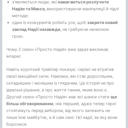
зʼявляються люди, які
намагаються розлучити
Надію та Макса,
використовуючи маніпуляції й підлі
методи;
один із конкурентів робить усе, щоб
закрити новий
заклад Надії назавжди,
не гребуючи нечесною
грою.
Чому 2 сезон «Просто Надія» вже зараз викликає
інтерес
Навіть короткий трейлер показує: серіал не втратив
своєї емоційної сили. Навпаки, він стає дорослішим,
складнішим і чеснішим із глядачем. Це історія не про
ідеальні рішення, а про життя таким, яким воно є.
Другий сезон «Просто Надія» має всі шанси стати
ще
більш обговорюваним
, ніж перший, адже тепер герої
стоятимуть перед вибором, від якого залежить не
лише їхнє майбутнє, а й сам сенс тієї надії, за яку вони
боролися.