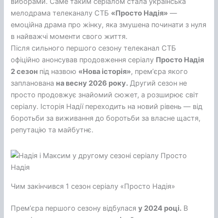
виборами. Саме таким серіалом стала українська
мелодрама телеканалу СТБ
«Просто Надія»
—
емоційна драма про жінку, яка змушена починати з нуля
в найважчі моменти свого життя.
Після сильного першого сезону телеканал СТБ
офіційно анонсував продовження серіалу
Просто Надія
2 сезон
під назвою
«Нова історія»
, премʼєра якого
запланована
на весну 2026 року.
Другий сезон не
просто продовжує знайомий сюжет, а розширює світ
серіалу. Історія Надії переходить на новий рівень — від
боротьби за виживання до боротьби за власне щастя,
репутацію та майбутнє.
Чим закінчився 1 сезон серіалу «Просто Надія»
Премʼєра першого сезону відбулася
у 2024 році.
В