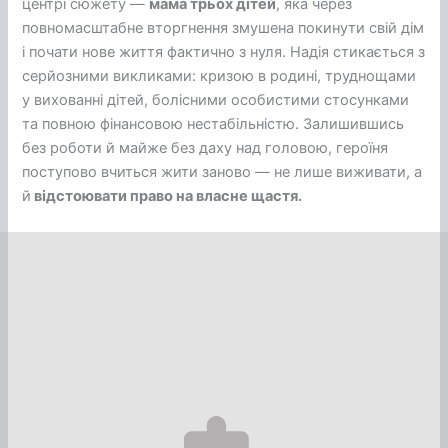
центрі сюжету —
мама трьох дітей
, яка через
повномасштабне вторгнення змушена покинути свій дім
і почати нове життя фактично з нуля. Надія стикається з
серйозними викликами: кризою в родині, труднощами
у вихованні дітей, болісними особистими стосунками
та повною фінансовою нестабільністю. Залишившись
без роботи й майже без даху над головою, героїня
поступово вчиться жити заново — не лише виживати, а
й
відстоювати право на власне щастя.