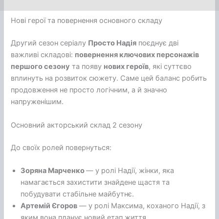
Нові герої та повернення основного складу
Другий сезон серіалу
Просто Надія
поєднує дві
важливі складові:
повернення ключових персонажів
першого сезону
та появу
нових героїв
, які суттєво
вплинуть на розвиток сюжету. Саме цей баланс робить
продовження не просто логічним, а й значно
напруженішим.
Основний акторський склад 2 сезону
До своїх ролей повернуться:
Зоряна Марченко
— у ролі Надії, жінки, яка
намагається захистити знайдене щастя та
побудувати стабільне майбутнє.
Артемій Єгоров
— у ролі Максима, коханого Надії, з
яким вона планує новий етап життя.