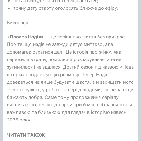
показ відбудеться на телеканалі
СТБ;
точну дату старту оголосять ближче до ефіру.
Висновок
«Просто Надія»
— це серіал про життя без прикрас.
Про те, що надія не завжди рятує миттєво, але
допомагає рухатися далі. Це історія про жінку, яка
пережила втрати, помилки й розчарування, але не
зупинилася і не здалася. Другий сезон під назвою «Нова
історія» продовжує цю розмову. Тепер Надії
доведеться не лише будувати щастя, а й захищати його
— у стосунках, у роботі та перед людьми, які не завжди
бажають добра. Саме тому продовження серіалу
викликає інтерес ще до премʼєри й має всі шанси стати
важливою та близькою для глядачів історією навесні
2026 року.
ЧИТАТИ ТАКОЖ