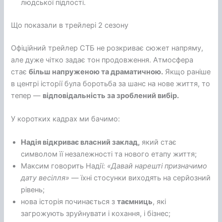
людської підлості.
Що показали в трейлері 2 сезону
Офіційний трейлер СТБ не розкриває сюжет напряму,
але дуже чітко задає тон продовження. Атмосфера
стає
більш напруженою та драматичною.
Якщо раніше
в центрі історії була боротьба за шанс на нове життя, то
тепер —
відповідальність за зроблений вибір.
У коротких кадрах ми бачимо:
Надія відкриває власний заклад,
який стає
символом її незалежності та нового етапу життя;
Максим говорить Надії:
«Давай нарешті призначимо
дату весілля»
— їхні стосунки виходять на серйозний
рівень;
нова історія починається з
таємниць
, які
загрожують зруйнувати і кохання, і бізнес;