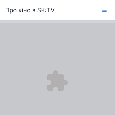
Перейти
Про кіно з SK:TV
до
вмісту