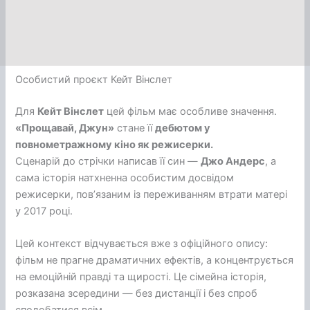
Особистий проєкт Кейт Вінслет
Для
Кейт Вінслет
цей фільм має особливе значення.
«Прощавай, Джун»
стане її
дебютом у
повнометражному кіно як режисерки.
Сценарій до стрічки написав її син —
Джо Андерс
, а
сама історія натхненна особистим досвідом
режисерки, пов’язаним із переживанням втрати матері
у 2017 році.
Цей контекст відчувається вже з офіційного опису:
фільм не прагне драматичних ефектів, а концентрується
на емоційній правді та щирості. Це сімейна історія,
розказана зсередини — без дистанції і без спроб