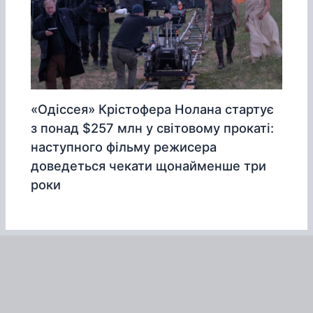
«Одіссея» Крістофера Нолана стартує
з понад $257 млн у світовому прокаті:
наступного фільму режисера
доведеться чекати щонайменше три
роки