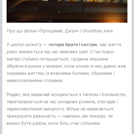
Про що фільм «Прощавай, Джун» / Goodbye June
У центрі сюжету —
чотири брати і сестри
, чиє життя
різко змінюється під час зимових свят. Стан їхньої
матері стрімко погіршується, і родина змушена
зібратися разом у момент, коли кожен із них давно жив
окремим життям, із власними болями, образами і
невисловленими словами.
Різдво, яке зазвичай асоціюється з теплом і близькістю,
перетворюється на час складних розмов, спогадів і
переосмислення минулого. Фільм не намагається
прикрасити реальність — навпаки, він показує, як
важко бути разом, коли біль стає спільним.