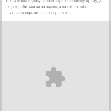
Такий склад одразу налаштовує на серйозну драму, де
акцент робиться не на подіях, а на грі акторів і
внутрішніх переживаннях персонажів.