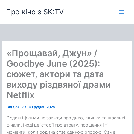
Перейти
Про кіно з SK:TV
до
вмісту
«Прощавай, Джун» /
Goodbye June (2025):
сюжет, актори та дата
виходу різдвяної драми
Netflix
Від
SK:TV
/
16 Грудня, 2025
Різдвяні фільми не завжди про диво, ялинки та щасливі
фінали. Іноді це історії про втрату, прощання і ті
моменти, коли родина стає єдиною опорою. Саме