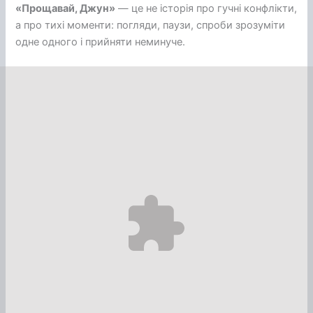
«Прощавай, Джун»
— це не історія про гучні конфлікти,
а про тихі моменти: погляди, паузи, спроби зрозуміти
одне одного і прийняти неминуче.