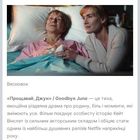
Висновок
«Прощавай, Джун» / Goodbye June
— це тиха,
емоційна різдвяна драма про родину, біль і моменти, які
змінюють усе. Фільм поєднує особисту історію Кейт
Вінслет із сильним акторським складом і обіцяє стати
одним із найбільш душевних релізів Netflix наприкінці
року.