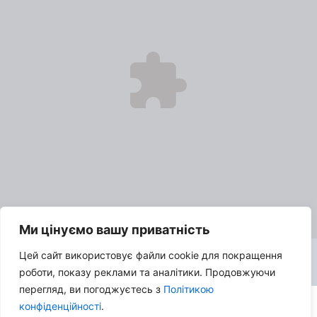
Ми цінуємо вашу приватність
Цей сайт використовує файли cookie для покращення
роботи, показу реклами та аналітики. Продовжуючи
перегляд, ви погоджуєтесь з
Політикою
конфіденційності
.
© 2026 Про кіно з SK:TV | Всі права захищені |
Політика