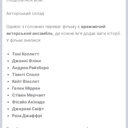
сподобатися всім.
Акторський склад
Однією з головних переваг фільму є
вражаючий
акторський ансамбль
, де кожне ім’я додає ваги історії.
У фільмі знялися:
Тоні Коллетт
Джонні Флінн
Андреа Райзборо
Тімоті Сполл
Кейт Вінслет
Гелен Міррен
Стівен Мерчант
Фісайо Акінаде
Джеремі Свіфт
Раза Джаффрі