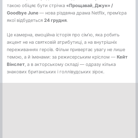
такою обіцяє бути стрічка
«Прощавай, Джун» /
Goodbye June
— нова різдвяна драма Netflix, прем’єра
якої відбудеться
24 грудня
.
Це камерна, емоційна історія про сім’ю, яка робить
акцент не на святковій атрибутиці, а на внутрішніх
переживаннях героїв. Фільм привертає увагу не лише
темою, а й іменами: за режисерським кріслом —
Кейт
Вінслет
, а в акторському складі — одразу кілька
знакових британських і голлівудських зірок.