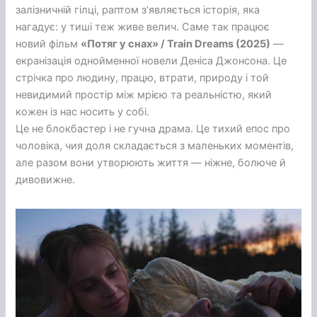
залізничній гілці, раптом з’являється історія, яка
нагадує: у тиші теж живе велич. Саме так працює
новий фільм
«Потяг у снах» / Train Dreams (2025)
—
екранізація однойменної новели Деніса Джонсона. Це
стрічка про людину, працю, втрати, природу і той
невидимий простір між мрією та реальністю, який
кожен із нас носить у собі.
Це не блокбастер і не гучна драма. Це тихий епос про
чоловіка, чия доля складається з маленьких моментів,
але разом вони утворюють життя — ніжне, болюче й
дивовижне.