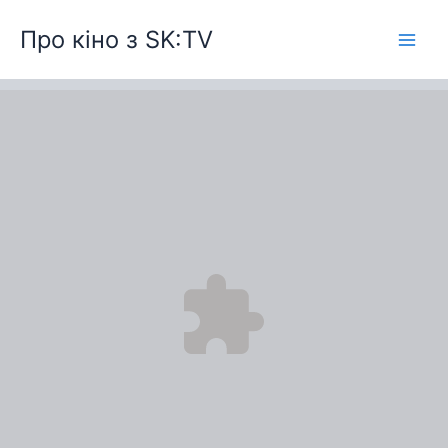
Перейти
Про кіно з SK:TV
до
вмісту