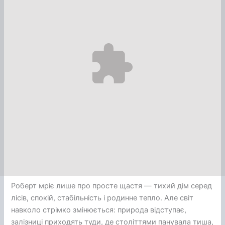
Роберт мріє лише про просте щастя — тихий дім серед
лісів, спокій, стабільність і родинне тепло. Але світ
навколо стрімко змінюється: природа відступає,
залізниці приходять туди, де століттями панувала тиша,