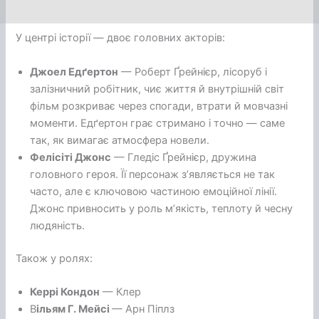
У центрі історії — двоє головних акторів:
Джоел Едґертон
— Роберт Ґрейнієр, лісоруб і
залізничний робітник, чиє життя й внутрішній світ
фільм розкриває через спогади, втрати й мовчазні
моменти. Едґертон грає стримано і точно — саме
так, як вимагає атмосфера новели.
Фелісіті Джонс
— Гледіс Ґрейнієр, дружина
головного героя. Її персонаж з’являється не так
часто, але є ключовою частиною емоційної лінії.
Джонс привносить у роль м’якість, теплоту й чесну
людяність.
Також у ролях:
Керрі Кондон
— Клер
В
ільям Г. Мейсі
— Арн Піплз