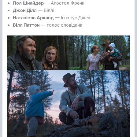
Пол Шнайдер
— Апостол Френк
Джон Ділл
— Біллі
Натаніель Арканд
— Ігнатіус Джек
Вілл Паттон
— голос оповідача