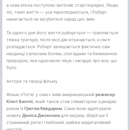
а нова епоха поступово витісняє старі порядки. Люди,
ліс, темп життя — усе перетворюється, і Роберт
намагається не загубитися серед цих змін.
Та одного дня його життя руйнується — трапляється
тяжка трагедія, після якої дім втрачається, а сім’я
розпадається. Роберт залишається фактично сам
наодинці з власним болем, спогадами та безмежною
природою, яка одночасно лікує і нагадує про все, що
було.
Актори та творці фільму
Фільм «Потяг у снах» зняв американський
режисер
Клінт Бентлі
, який також став співавтором сценарію
разом із
Грегом Кведаром
. Саме вони адаптували
новелу
Деніса Джонсона
для екрана, зберігши її
стриманий ритм і глибокий, майже медитативний
настрій.