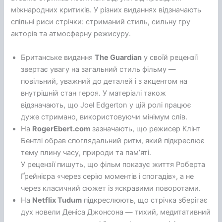
міжнародних критиків. У різних виданнях відзначають
спільні риси стрічки: стриманий стиль, сильну гру
акторів та атмосферну режисуру.
Британське видання
The Guardian
у своїй рецензії
звертає увагу на загальний стиль фільму —
повільний, уважний до деталей і з акцентом на
внутрішній стан героя. У матеріалі також
відзначають, що Joel Edgerton у цій ролі працює
дуже стримано, використовуючи мінімум слів.
На
RogerEbert.com
зазначають, що режисер Клінт
Бентлі обрав споглядальний ритм, який підкреслює
тему плину часу, природи та пам’яті.
У рецензії пишуть, що фільм показує життя Роберта
Ґрейнієра «через серію моментів і спогадів», а не
через класичний сюжет із яскравими поворотами.
На
Netflix Tudum
підкреслюють, що стрічка зберігає
дух новели Деніса Джонсона — тихий, медитативний