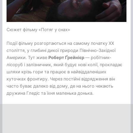
Сюжет фільму «Потяг у снах»
Події фільму розгортаються на самому початку ХХ
століття, у глибині дикої природи Північно-Західної
Америки. Тут живе
Роберт Ґрейнієр
— робітник-
лісоруб і залізничник, який будує нові колії, прокладає
шляхи крізь гори та працює в найвіддаленіших
куточках фронтиру. Через постійні відрядження він
часто буває далеко від дому, де на нього чекають
дружина Гледіс та їхня маленька донька.