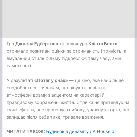
Гра
Джоела Едґертона
та режисура
Клінта Бентлі
отримали позитивні оцінки за стриманість і точність, а
візуальний стиль фільму підкреслює тему часу, змін і
самотності.
У результаті
«Потяг у снах»
— це кіно, яке найбільше
сподобається глядачам, що цінують повільні,
атмосферні драми з акцентом на характері й
правдивому зображенні життя. Стрічка не претендує на
гучні ефекти, але пропонує глибоку, уважну історію, що
залишає після себе тихе, тривале враження.
ЧИТАТИ ТАКОЖ:
Будинок з динаміту / A House of