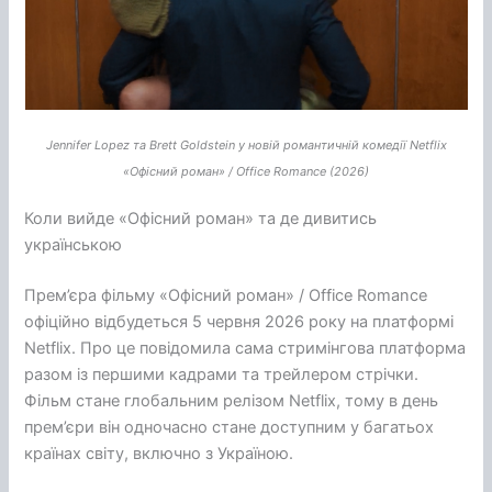
Jennifer Lopez та Brett Goldstein у новій романтичній комедії Netflix
«Офісний роман» / Office Romance (2026)
Коли вийде «Офісний роман» та де дивитись
українською
Прем’єра фільму «Офісний роман» / Office Romance
офіційно відбудеться 5 червня 2026 року на платформі
Netflix. Про це повідомила сама стримінгова платформа
разом із першими кадрами та трейлером стрічки.
Фільм стане глобальним релізом Netflix, тому в день
прем’єри він одночасно стане доступним у багатьох
країнах світу, включно з Україною.