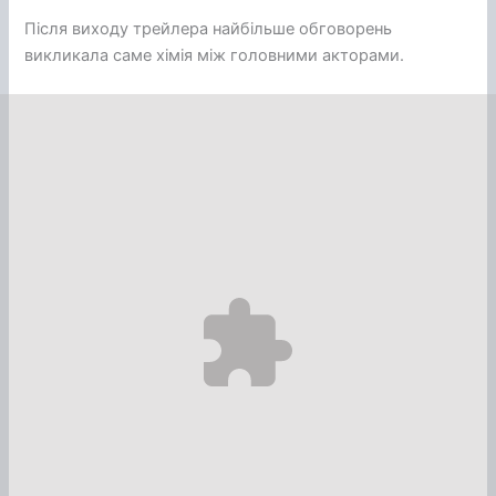
Після виходу трейлера найбільше обговорень
викликала саме хімія між головними акторами.