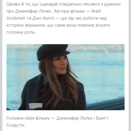
Цікаво й те, що сценарій спеціально писався з думкою
про Дженніфер Лопес. Автори фільму — Brett
Goldstein та Джо Келлі — ще під час роботи над
історією вирішили, що саме вона повинна зіграти
головну роль.
Головна хімія фільму — Дженніфер Лопес і Бретт
Голдстін