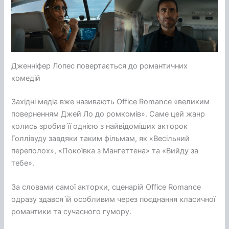
Дженніфер Лопес повертається до романтичних
комедій
Західні медіа вже називають Office Romance «великим
поверненням Джей Ло до ромкомів». Саме цей жанр
колись зробив її однією з найвідоміших акторок
Голлівуду завдяки таким фільмам, як «Весільний
переполох», «Покоївка з Мангеттена» та «Вийду за
тебе».
За словами самої акторки, сценарій Office Romance
одразу здався їй особливим через поєднання класичної
романтики та сучасного гумору.