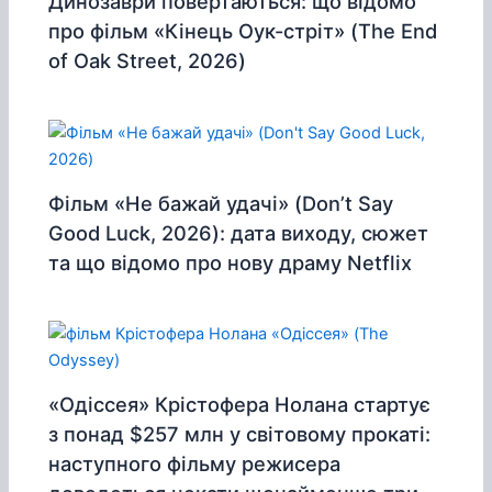
Динозаври повертаються: що відомо
про фільм «Кінець Оук-стріт» (The End
of Oak Street, 2026)
Фільм «Не бажай удачі» (Don’t Say
Good Luck, 2026): дата виходу, сюжет
та що відомо про нову драму Netflix
«Одіссея» Крістофера Нолана стартує
з понад $257 млн у світовому прокаті:
наступного фільму режисера