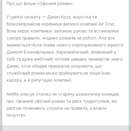
Про що фільм «Офісний роман»
У центрі сюжету — Джекі Круз, жорстка та
безкомпромісна керівниця великої компанії Air Cruz.
Вона керує компанією залізною рукою та встановлює
суворе правило: жодних романів на роботі. Але все
змінюється після появи нового корпоративного юриста
Даніеля Бланчфлауера. Харизматичний, впевнений у
собі та дуже амбітний чоловік швидко привертає увагу
Джекі, хоча обидва прекрасно розуміють, що
службовий роман може зруйнувати не лише їхню
кар’єру, а й репутацію компанії.
Netflix описує стрічку як «гарячу романтичну комедію
про таємний офісний роман та двох трудоголіків, які
раптом починають слухати не правила, а власні
почуття».