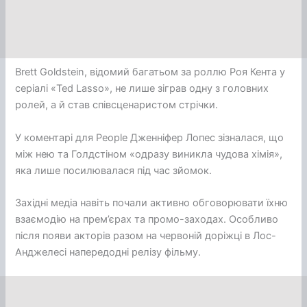
Brett Goldstein, відомий багатьом за роллю Роя Кента у
серіалі «Ted Lasso», не лише зіграв одну з головних
ролей, а й став співсценаристом стрічки.
У коментарі для People Дженніфер Лопес зізналася, що
між нею та Голдстіном «одразу виникла чудова хімія»,
яка лише посилювалася під час зйомок.
Західні медіа навіть почали активно обговорювати їхню
взаємодію на прем’єрах та промо-заходах. Особливо
після появи акторів разом на червоній доріжці в Лос-
Анджелесі напередодні релізу фільму.