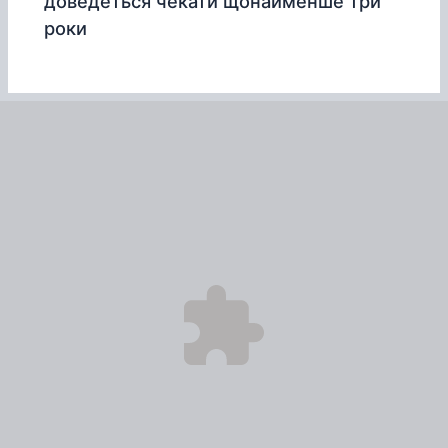
доведеться чекати щонайменше три
роки