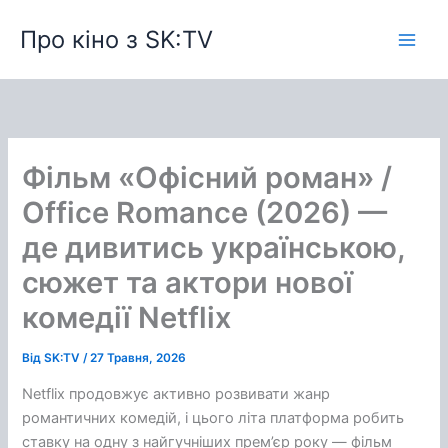
Перейти
Про кіно з SK:TV
до
вмісту
Фільм «Офісний роман» /
Office Romance (2026) —
де дивитись українською,
сюжет та актори нової
комедії Netflix
Від
SK:TV
/
27 Травня, 2026
Netflix продовжує активно розвивати жанр
романтичних комедій, і цього літа платформа робить
ставку на одну з найгучніших прем’єр року — фільм