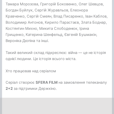
Тамара Морозова, Григорій Боковенко, Олег Шевцов,
Богдан Буйлук, Сергій Журавльов, Елеонора
Кравченко, Сергій Смеян, Влад Писаренко, Іван Каблов,
Володимир Антонов, Кирило Парастаєв, Злата Боднар,
Костянтин Михно, Микита Слободенюк, Ірина
Грищенко, Катерина Шенфельд, Євгеній Бушмакін,
Вероніка Дюпіна та інші.
Такий великий склад підкреслює: війна — це не історія
однієї людини. Це історія всього міста.
Хто працював над серіалом
Серіал створює
SFERA FILM
на замовлення телеканалу
2+2
за підтримки Держкіно.