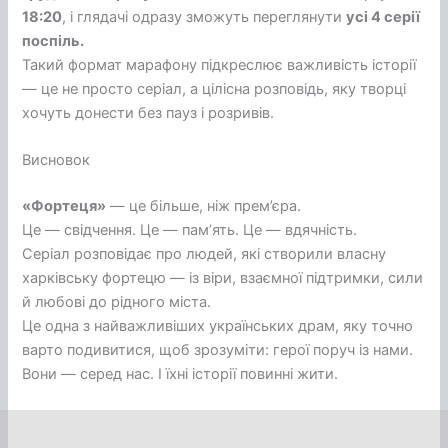
18:20
, і глядачі одразу зможуть переглянути
усі 4 серії
поспіль.
Такий формат марафону підкреслює важливість історії
— це не просто серіал, а цілісна розповідь, яку творці
хочуть донести без пауз і розривів.
Висновок
«Фортеця»
— це більше, ніж прем’єра.
Це — свідчення. Це — пам’ять. Це — вдячність.
Серіал розповідає про людей, які створили власну
харківську фортецю — із віри, взаємної підтримки, сили
й любові до рідного міста.
Це одна з найважливіших українських драм, яку точно
варто подивитися, щоб зрозуміти: герої поруч із нами.
Вони — серед нас. І їхні історії повинні жити.