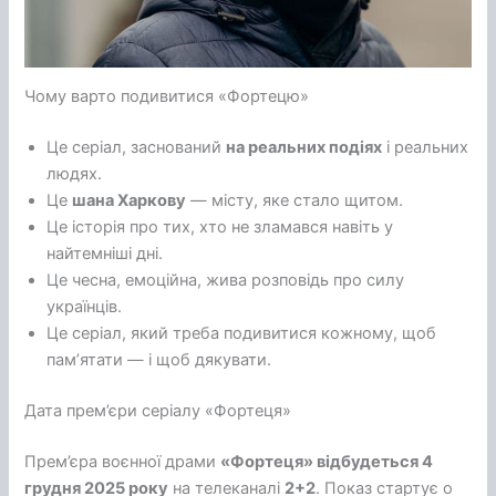
Чому варто подивитися «Фортецю»
Це серіал, заснований
на реальних подіях
і реальних
людях.
Це
шана Харкову
— місту, яке стало щитом.
Це історія про тих, хто не зламався навіть у
найтемніші дні.
Це чесна, емоційна, жива розповідь про силу
українців.
Це серіал, який треба подивитися кожному, щоб
пам’ятати — і щоб дякувати.
Дата прем’єри серіалу «Фортеця»
Прем’єра воєнної драми
«Фортеця» відбудеться 4
грудня 2025 року
на телеканалі
2+2
. Показ стартує о