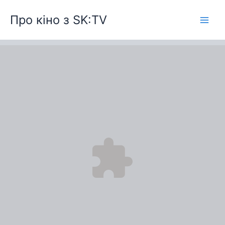
Перейти
Про кіно з SK:TV
до
вмісту