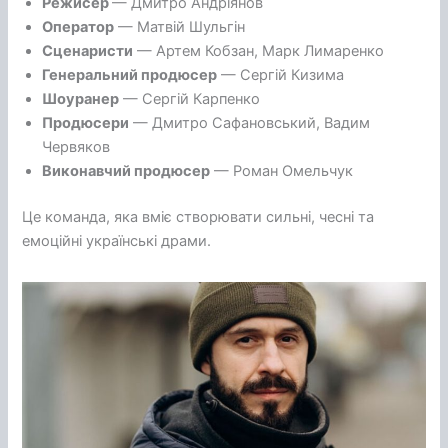
Режисер
— Дмитро Андріянов
Оператор
— Матвій Шульгін
Сценаристи
— Артем Кобзан, Марк Лимаренко
Генеральний продюсер
— Сергій Кизима
Шоуранер
— Сергій Карпенко
Продюсери
— Дмитро Сафановський, Вадим
Червяков
Виконавчий продюсер
— Роман Омельчук
Це команда, яка вміє створювати сильні, чесні та
емоційні українські драми.