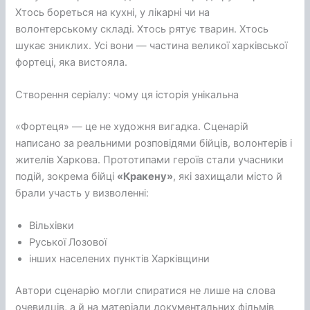
Хтось бореться на кухні, у лікарні чи на
волонтерському складі. Хтось рятує тварин. Хтось
шукає зниклих. Усі вони — частина великої харківської
фортеці, яка вистояла.
Створення серіалу: чому ця історія унікальна
«Фортеця» — це не художня вигадка. Сценарій
написано за реальними розповідями бійців, волонтерів і
жителів Харкова. Прототипами героїв стали учасники
подій, зокрема бійці
«Кракену»
, які захищали місто й
брали участь у визволенні:
Вільхівки
Руської Лозової
інших населених пунктів Харківщини
Автори сценарію могли спиратися не лише на слова
очевидців, а й на матеріали документальних фільмів