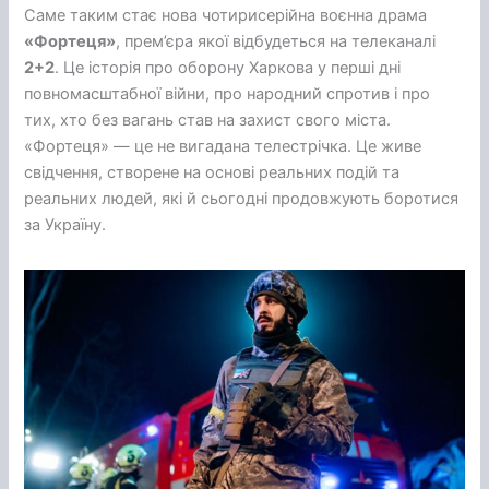
Саме таким стає нова чотирисерійна воєнна драма
«Фортеця»
, прем’єра якої відбудеться на телеканалі
2+2
. Це історія про оборону Харкова у перші дні
повномасштабної війни, про народний спротив і про
тих, хто без вагань став на захист свого міста.
«Фортеця» — це не вигадана телестрічка. Це живе
свідчення, створене на основі реальних подій та
реальних людей, які й сьогодні продовжують боротися
за Україну.