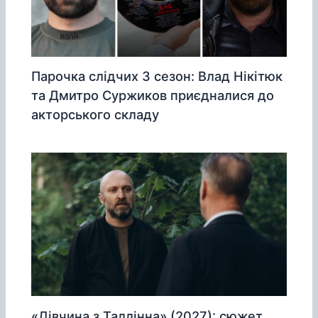
Парочка слідчих 3 сезон: Влад Нікітюк
та Дмитро Суржиков приєдналися до
акторського складу
«Дівчина з Таллінна» (2027): сюжет,