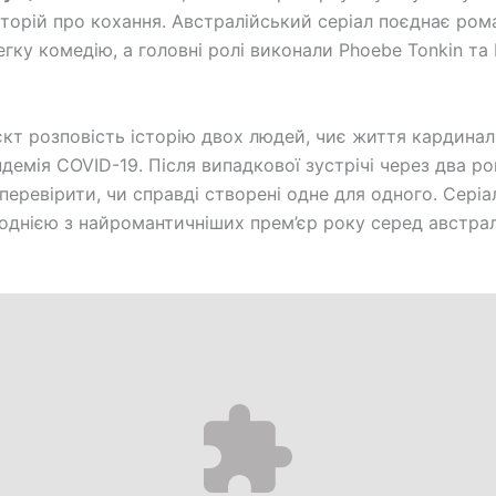
сторій про кохання. Австралійський серіал поєднає ром
егку комедію, а головні ролі виконали Phoebe Tonkin та 
кт розповість історію двох людей, чиє життя кардина
ндемія COVID-19. Після випадкової зустрічі через два р
перевірити, чи справді створені одне для одного. Серіа
однією з найромантичніших прем’єр року серед австра