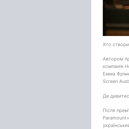
Хто створи
Автором пр
компанія H
Емма Фріме
Screen Aust
Де дивитис
Після прем’
Paramount+ 
українськи