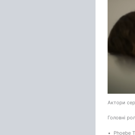
Актори сер
Головні рол
Phoebe T