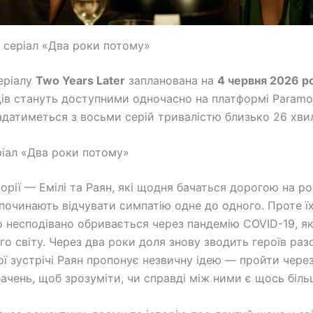
 серіал «Два роки потому»
еріалу
Two Years Later
запланована на
4 червня 2026 р
одів стануть доступними одночасно на платформі Paramo
адатиметься з восьми серій тривалістю близько 26 хв
іал «Два роки потому»
торії — Емілі та Раян, які щодня бачаться дорогою на р
починають відчувати симпатію одне до одного. Проте ї
 несподівано обривається через пандемію COVID-19, я
го світу. Через два роки доля знову зводить героїв раз
ої зустрічі Раян пропонує незвичну ідею — пройти через
ачень, щоб зрозуміти, чи справді між ними є щось біль