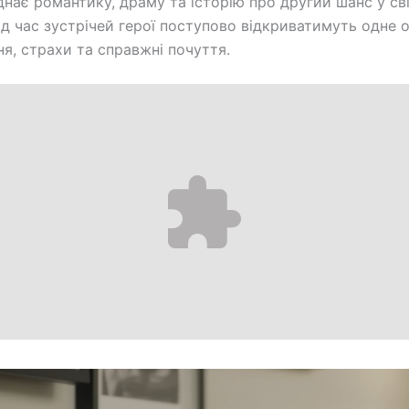
днає романтику, драму та історію про другий шанс у сві
Під час зустрічей герої поступово відкриватимуть одне 
я, страхи та справжні почуття.