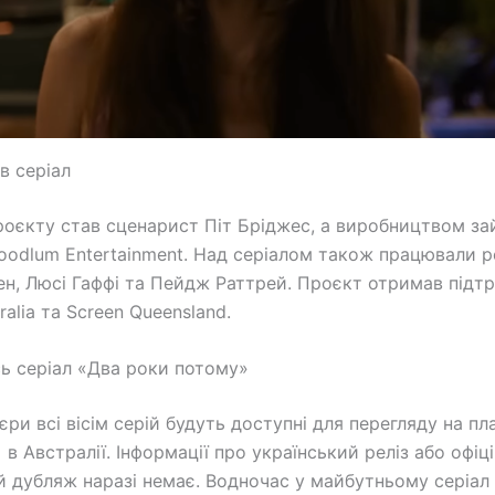
в серіал
оєкту став сценарист Піт Бріджес, а виробництвом з
oodlum Entertainment. Над серіалом також працювали 
н, Люсі Гаффі та Пейдж Раттрей. Проєкт отримав підт
ralia та Screen Queensland.
ь серіал «Два роки потому»
єри всі вісім серій будуть доступні для перегляду на п
в Австралії. Інформації про український реліз або офіц
й дубляж наразі немає. Водночас у майбутньому серіа