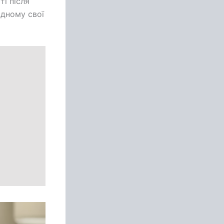
ті після
одному свої