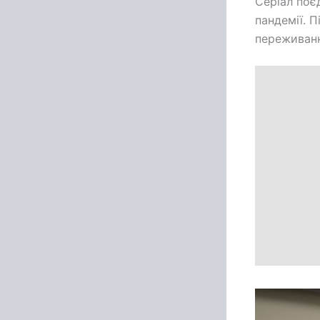
Серіал поє
пандемії. 
переживанн