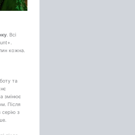
оку
. Всі
unt+.
илин кожна.
оботу та
хнє
ка змінює
ом. Після
 серію з
ше.