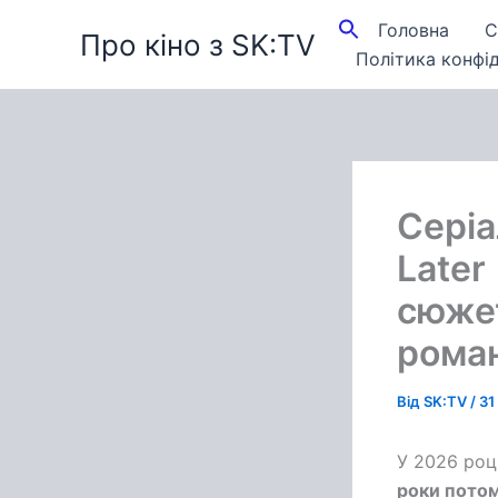
Перейти
Головна
С
Про кіно з SK:TV
до
Політика конфід
вмісту
Серіа
Later
сюжет
рома
Від
SK:TV
/
31
У 2026 роц
роки потом