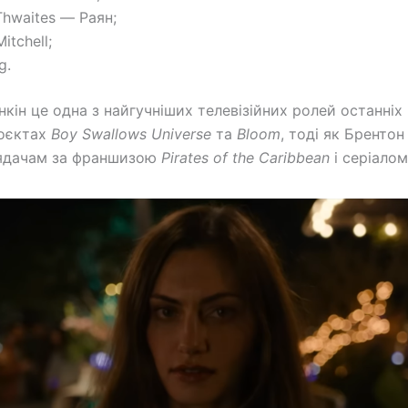
Thwaites — Раян;
itchell;
ng.
нкін це одна з найгучніших телевізійних ролей останніх 
роєктах
Boy Swallows Universe
та
Bloom
, тоді як Брентон
лядачам за франшизою
Pirates of the Caribbean
і серіало