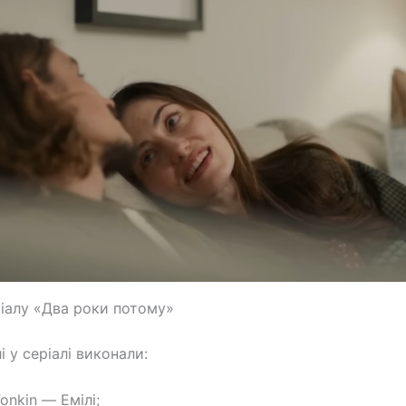
іалу «Два роки потому»
і у серіалі виконали:
onkin — Емілі;