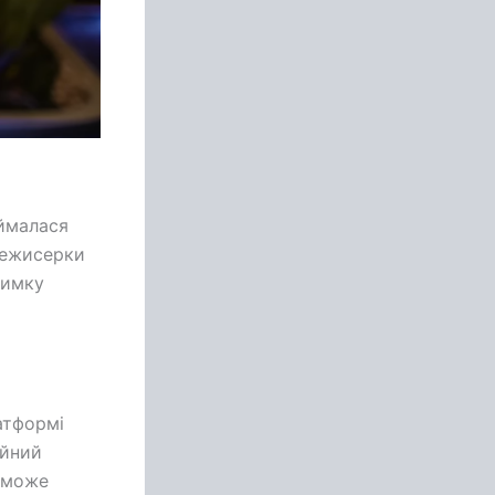
аймалася
режисерки
римку
латформі
ійний
л може