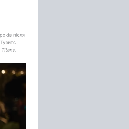
років після
 Туейтс
м
Titans
.