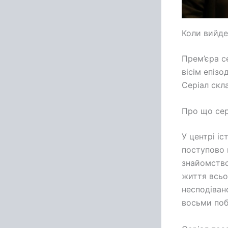
Коли вийде
Прем’єра с
вісім епіз
Серіал скл
Про що сер
У центрі іс
поступово 
знайомство
життя всьо
несподіван
восьми поб