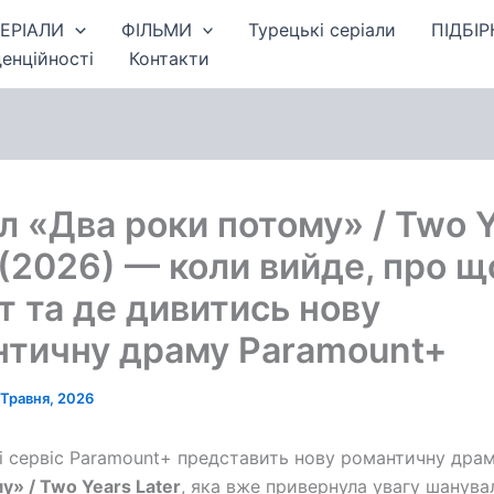
ЕРІАЛИ
ФІЛЬМИ
Турецькі серіали
ПІДБІР
енційності
Контакти
л «Два роки потому» / Two 
 (2026) — коли вийде, про щ
 та де дивитись нову
нтичну драму Paramount+
 Травня, 2026
і сервіс Paramount+ представить нову романтичну дра
у» / Two Years Later
, яка вже привернула увагу шанува