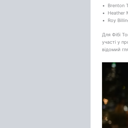
Brenton 
Heather M
Roy Billi
Для Фібі То
участі у п
відомий г