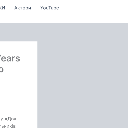
КИ
Актори
YouTube
Years
о
му
«Два
льників