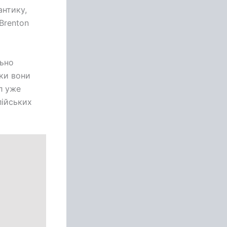
антику,
Brenton
льно
оки вони
л уже
лійських