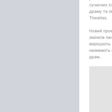
сучасних і
драму та л
Thwaites.
Новий проє
змінила па
вирішують 
називають 
драм.