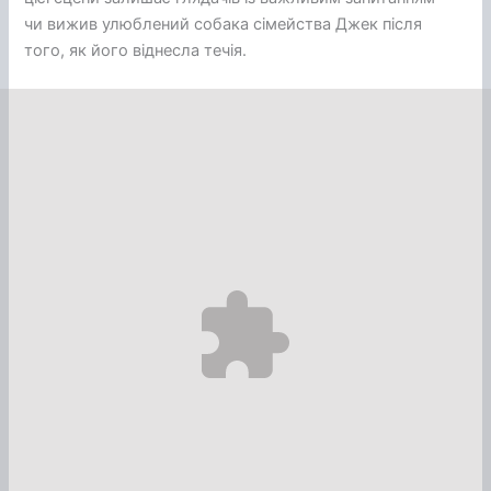
чи вижив улюблений собака сімейства Джек після
того, як його віднесла течія.