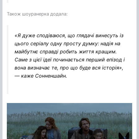
Також шоуранерка додала:
«Я дуже сподіваюся, що глядачі винесуть із
цього серіалу одну просту думку: надія на
майбутнє справді робить життя кращим.
Саме з цієї ідеї починається перший епізод і
вона визначає те, про що буде вся історія»,
— каже Сонненшайн.