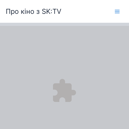
Перейти
Про кіно з SK:TV
до
вмісту