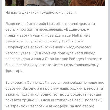
Чи варто дивитися «Будиночок у прерії»
Якщо ви любите сімейні історії, історичні драми та
серіали про життя переселенців,
«Будиночок у
прерії»
вартий уваги. Нова адаптація Netflix не є
ремейком популярного серіалу 1970-х років.
Шоуранерка Ребекка Сонненшайн неодноразово
наголошувала, що її команда прагнула насамперед
переосмислити книги Лори Інгаллс Вайлдер і показати
більш реалістичну історію життя на американському
фронтирі.
За словами Сонненшайн, серіал розповідає не лише про
освоєння Заходу, а й про силу надії, родинні цінності та
взаємну підтримку. Водночас творці обіцяють чесніше
показати труднощі, з якими стикалися перші поселенці,
не втрачаючи теплоти й атмосфери, за яку історію