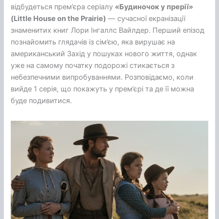
відбудеться прем’єра серіалу
«Будиночок у прерії»
(Little House on the Prairie)
— сучасної екранізації
знаменитих книг Лори Інгаллс Вайлдер. Перший епізод
познайомить глядачів із сім’єю, яка вирушає на
американський Захід у пошуках нового життя, однак
уже на самому початку подорожі стикається з
небезпечними випробуваннями. Розповідаємо, коли
вийде 1 серія, що покажуть у прем’єрі та де її можна
буде подивитися.