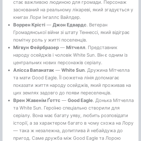
стає важливою людиною для громади. Персонаж
заснований на реальному лікареві, який згадується у
книгах Лори Інгаллс Вайлдер.
Воррен Крісті
—
Джон Едвардс
. Ветеран
Громадянської війни зі штату Теннессі, який відіграє
помітну роль у житті поселенців.
Мігвун Фейрбразер
—
Мітчелл
. Представник
народу осейджів і чоловік White Sun. Він є одним із
центральних нових персонажів серіалу.
Алісса Вапанатак
—
White Sun
. Дружина Мітчелла
та мати Good Eagle. Її сюжетна лінія допомагає
показати життя народу осейджів, який проживав на
цих землях задовго до появи переселенців.
Врен Жавенім Ґоттс
—
Good Eagle
. Донька Мітчелла
та White Sun. Героїню спеціально створили для
серіалу. Вона має багату уяву, любить розповідати
історії, а за характером багато в чому схожа на Лору
— така ж незалежна, допитлива й небайдужа до
пригод. Саме дружба між Good Eagle та Лорою