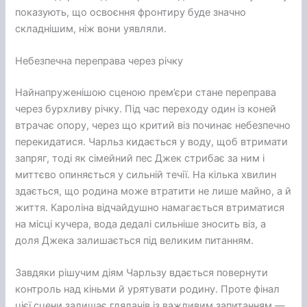
показують, що освоєння фронтиру буде значно
складнішим, ніж вони уявляли.
Небезпечна переправа через річку
Найнапруженішою сценою прем’єри стане переправа
через бурхливу річку. Під час переходу один із коней
втрачає опору, через що критий віз починає небезпечно
перекидатися. Чарльз кидається у воду, щоб втримати
запряг, тоді як сімейний пес Джек стрибає за ним і
миттєво опиняється у сильній течії. На кілька хвилин
здається, що родина може втратити не лише майно, а й
життя. Кароліна відчайдушно намагається втриматися
на місці кучера, вода дедалі сильніше зносить віз, а
доля Джека залишається під великим питанням.
Завдяки рішучим діям Чарльзу вдається повернути
контроль над кіньми й урятувати родину. Проте фінал
цієї сцени залишає глядачів із важливим запитанням —