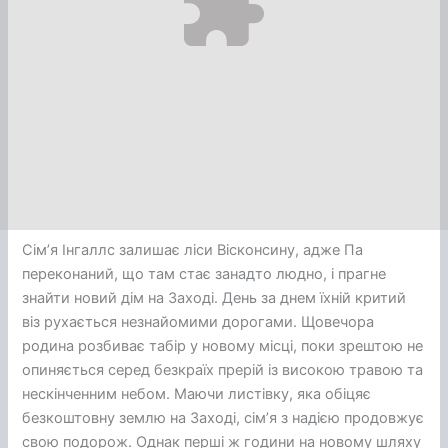
Сім’я Інгаллс залишає ліси Вісконсину, адже Па
переконаний, що там стає занадто людно, і прагне
знайти новий дім на Заході. День за днем їхній критий
віз рухається незнайомими дорогами. Щовечора
родина розбиває табір у новому місці, поки зрештою не
опиняється серед безкраїх прерій із високою травою та
нескінченним небом. Маючи листівку, яка обіцяє
безкоштовну землю на Заході, сім’я з надією продовжує
свою подорож. Однак перші ж години на новому шляху