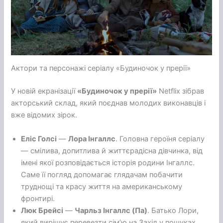
Актори та персонажі серіалу «Будиночок у прерії»
У новій екранізації
«Будиночок у прерії»
Netflix зібрав
акторський склад, який поєднав молодих виконавців і
вже відомих зірок.
Еліс Голсі
—
Лора Інгаллс
. Головна героїня серіалу
— смілива, допитлива й життєрадісна дівчинка, від
імені якої розповідається історія родини Інгаллс.
Саме її погляд допомагає глядачам побачити
труднощі та красу життя на американському
фронтирі.
Люк Брейсі
—
Чарльз Інгаллс (Па)
. Батько Лори,
який вирішує перевезти сім’ю на Захід у пошуках