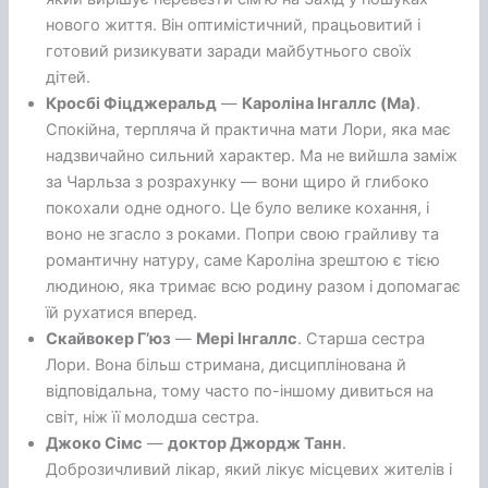
нового життя. Він оптимістичний, працьовитий і
готовий ризикувати заради майбутнього своїх
дітей.
Кросбі Фіцджеральд
—
Кароліна Інгаллс (Ма)
.
Спокійна, терпляча й практична мати Лори, яка має
надзвичайно сильний характер. Ма не вийшла заміж
за Чарльза з розрахунку — вони щиро й глибоко
покохали одне одного. Це було велике кохання, і
воно не згасло з роками. Попри свою грайливу та
романтичну натуру, саме Кароліна зрештою є тією
людиною, яка тримає всю родину разом і допомагає
їй рухатися вперед.
Скайвокер Г’юз
—
Мері Інгаллс
. Старша сестра
Лори. Вона більш стримана, дисциплінована й
відповідальна, тому часто по-іншому дивиться на
світ, ніж її молодша сестра.
Джоко Сімс
—
доктор Джордж Танн
.
Доброзичливий лікар, який лікує місцевих жителів і