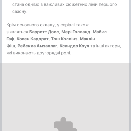
стане однією з важливих сюжетних ліній першого
сезону.
Крім основного складу, у серіалі також
з’являться
Барретт Досс
,
Мері Голланд
,
Майкл
Гаф
,
Ковен Кадорат
,
Тош Коллінз
,
Маклін
Фіш
,
Ребекка Амзаллаг
,
Ксандер Коул
та інші актори,
які виконають другорядні ролі.