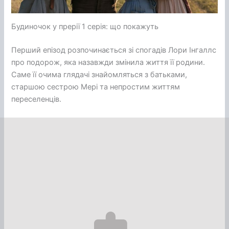
Будиночок у прерії 1 серія: що покажуть
Перший епізод розпочинається зі спогадів Лори Інгаллс
про подорож, яка назавжди змінила життя її родини.
Саме її очима глядачі знайомляться з батьками,
старшою сестрою Мері та непростим життям
переселенців.